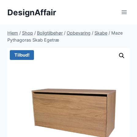
Fortsæt
DesignAffair
til
indhold
Hjem
/
Shop
/
Boligtilbehør
/
Opbevaring
/
Skabe
/
Maze
Pythagoras Skab Egetræ
Tilbud!