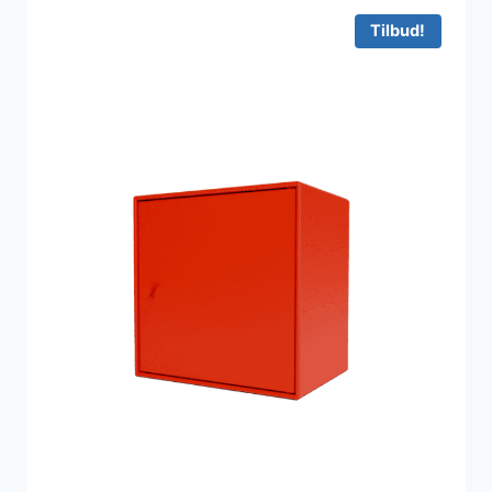
17.500 kr..
11.375 kr..
Tilbud!