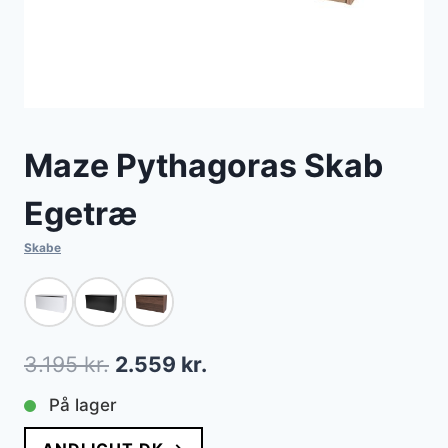
Maze Pythagoras Skab
Egetræ
Skabe
Den
Den
3.195
kr.
2.559
kr.
oprindelige
aktuelle
På lager
pris
pris