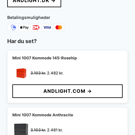
ANDLIGHT.DK →
var:
er:
3.195 kr..
2.559 kr..
Betalingsmuligheder
Har du set?
Mini 1007 Kommode 145-Rosehip
Den
Den
3.103
kr.
2.482
kr.
oprindelige
aktuelle
pris
pris
ANDLIGHT.COM →
var:
er:
3.103 kr..
2.482 kr..
Mini 1007 Kommode Anthracite
Den
Den
3.103
kr.
2.481
kr.