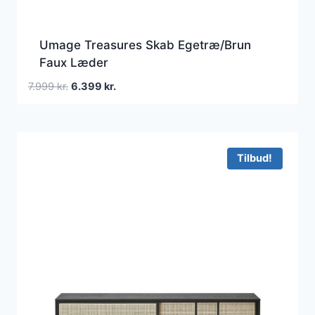
Umage Treasures Skab Egetræ/Brun
Faux Læder
Den
Den
7.999
kr.
6.399
kr.
oprindelige
aktuelle
pris
pris
var:
er:
7.999 kr..
6.399 kr..
Tilbud!