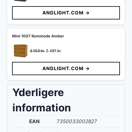
oprindelige
aktuelle
pris
pris
ANDLIGHT.COM →
var:
er:
3.103 kr..
2.481 kr..
Mini 1007 Kommode Amber
Den
Den
3.103
kr.
2.481
kr.
oprindelige
aktuelle
pris
pris
ANDLIGHT.COM →
var:
er:
3.103 kr..
2.481 kr..
Yderligere
information
EAN
7350033002827