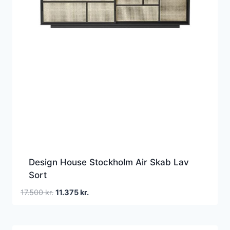
Design House Stockholm Air Skab Lav
Sort
Den
Den
17.500
kr.
11.375
kr.
oprindelige
aktuelle
pris
pris
var:
er: