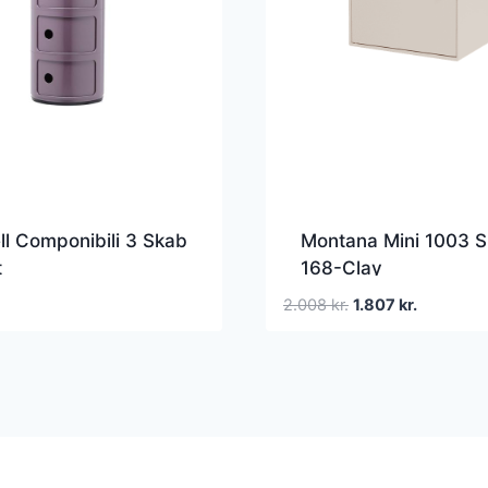
ll Componibili 3 Skab
Montana Mini 1003 
t
168-Clay
Den
Den
2.008
kr.
1.807
kr.
oprindelige
aktuelle
pris
pris
var:
er:
2.008 kr..
1.807 kr..