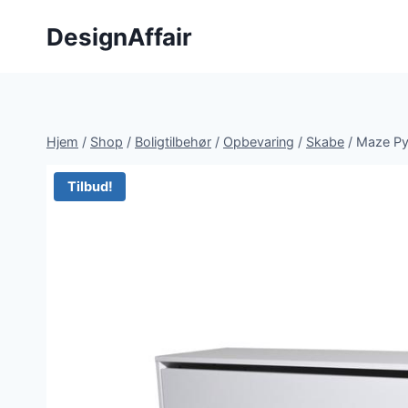
Fortsæt
DesignAffair
til
indhold
Hjem
/
Shop
/
Boligtilbehør
/
Opbevaring
/
Skabe
/
Maze Py
Tilbud!