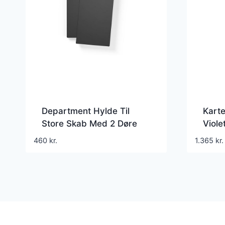
Department Hylde Til
Karte
Store Skab Med 2 Døre
Viole
Sæt af 2 Antracit
460
kr.
1.365
kr.