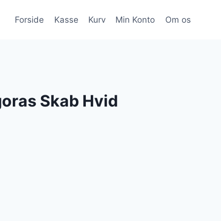
Forside
Kasse
Kurv
Min Konto
Om os
oras Skab Hvid
Den
e
ktuelle
ris