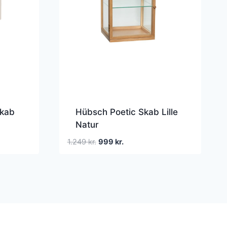
Skab
Hübsch Poetic Skab Lille
Natur
Den
Den
1.249
kr.
999
kr.
oprindelige
aktuelle
pris
pris
var:
er:
1.249 kr..
999 kr..