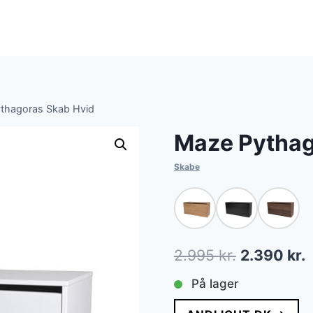
thagoras Skab Hvid
Maze Pythag
Skabe
Den
2.995
kr.
2.390
kr.
oprindelig
a
På lager
pris
p