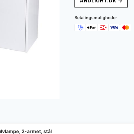
ANDLIGHT.DK →
var:
e
2.995 kr..
2
Betalingsmuligheder
lvlampe, 2-armet, stål