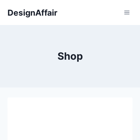
Fortsæt
DesignAffair
til
indhold
Shop