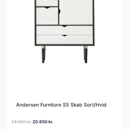
Andersen Furniture S5 Skab Sort/Hvid
Den
Den
24.950
kr.
20.950
kr.
oprindelige
aktuelle