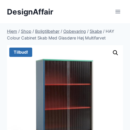
Fortsæt
DesignAffair
til
indhold
Hjem
/
Shop
/
Boligtilbehør
/
Opbevaring
/
Skabe
/
HAY
Colour Cabinet Skab Med Glasdøre Høj Multifarvet
Tilbud!