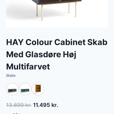
HAY Colour Cabinet Skab
Med Glasdøre Høj
Multifarvet
Skabe
Den
Den
13.899
kr.
11.495
kr.
oprindelige
aktuelle