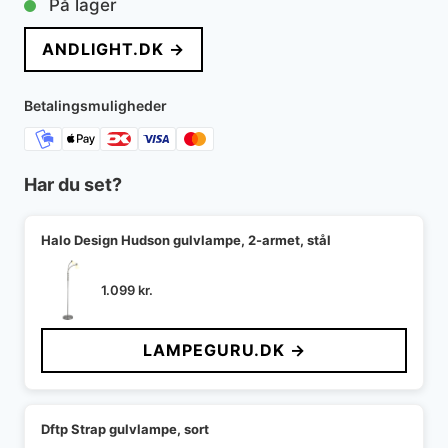
På lager
pris
pris
ANDLIGHT.DK →
var:
er:
13.899 kr..
11.495 kr..
Betalingsmuligheder
Har du set?
Halo Design Hudson gulvlampe, 2-armet, stål
1.099
kr.
LAMPEGURU.DK →
Dftp Strap gulvlampe, sort