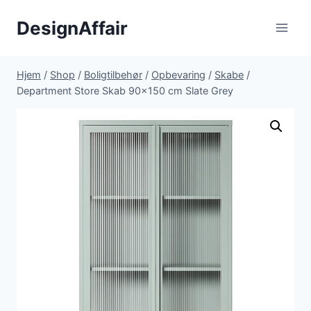
Fortsæt
DesignAffair
til
indhold
Hjem
/
Shop
/
Boligtilbehør
/
Opbevaring
/
Skabe
/
Department Store Skab 90×150 cm Slate Grey