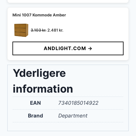
Mini 1007 Kommode Amber
Den
Den
3.103
kr.
2.481
kr.
oprindelige
aktuelle
pris
pris
ANDLIGHT.COM →
var:
er:
3.103 kr..
2.481 kr..
Yderligere
information
EAN
7340185014922
Brand
Department