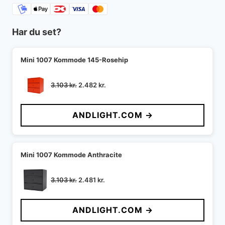
Har du set?
Mini 1007 Kommode 145-Rosehip
Den
Den
3.103
kr.
2.482
kr.
oprindelige
aktuelle
pris
pris
ANDLIGHT.COM →
var:
er:
3.103 kr..
2.482 kr..
Mini 1007 Kommode Anthracite
Den
Den
3.103
kr.
2.481
kr.
oprindelige
aktuelle
pris
pris
ANDLIGHT.COM →
var:
er:
3.103 kr..
2.481 kr..