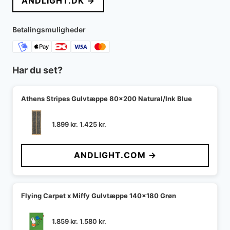
ANDLIGHT.DK →
var:
er:
21.950 kr..
18.947 kr..
Betalingsmuligheder
Har du set?
Athens Stripes Gulvtæppe 80x200 Natural/Ink Blue
Den
Den
1.899
kr.
1.425
kr.
oprindelige
aktuelle
pris
pris
ANDLIGHT.COM →
var:
er:
1.899 kr..
1.425 kr..
Flying Carpet x Miffy Gulvtæppe 140x180 Grøn
Den
Den
1.859
kr.
1.580
kr.