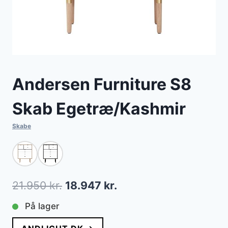
Andersen Furniture S8
Skab Egetræ/Kashmir
Skabe
Den
Den
21.950
kr.
18.947
kr.
oprindelige
aktuelle
På lager
pris
pris