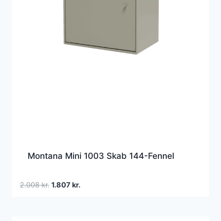
Montana Mini 1003 Skab 144-Fennel
Den
Den
2.008
kr.
1.807
kr.
oprindelige
aktuelle
pris
pris
var:
er: