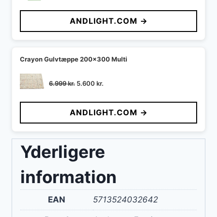
oprindelige
aktuelle
pris
pris
ANDLIGHT.COM →
var:
er:
1.859 kr..
1.580 kr..
Crayon Gulvtæppe 200x300 Multi
Den
Den
6.999
kr.
5.600
kr.
oprindelige
aktuelle
pris
pris
ANDLIGHT.COM →
var:
er:
6.999 kr..
5.600 kr..
Yderligere
information
EAN
5713524032642