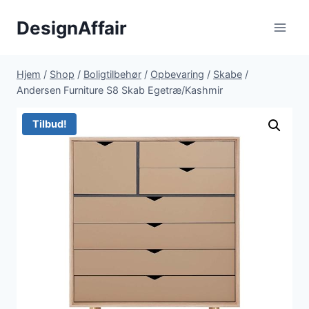
Fortsæt
DesignAffair
til
indhold
Hjem
/
Shop
/
Boligtilbehør
/
Opbevaring
/
Skabe
/
Andersen Furniture S8 Skab Egetræ/Kashmir
Tilbud!