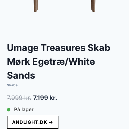
Umage Treasures Skab
Mørk Egetræ/White
Sands
Skabe
Den
Den
7.999
kr.
7.199
kr.
oprindelige
aktuelle
På lager
pris
pris
ANDLIGHT.DK →
var:
er: