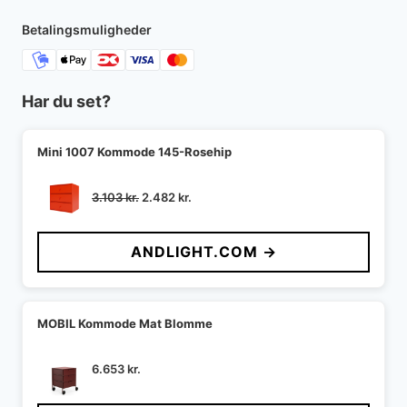
7.999 kr..
7.199 kr..
Betalingsmuligheder
Har du set?
Mini 1007 Kommode 145-Rosehip
Den
Den
3.103
kr.
2.482
kr.
oprindelige
aktuelle
pris
pris
ANDLIGHT.COM →
var:
er:
3.103 kr..
2.482 kr..
MOBIL Kommode Mat Blomme
6.653
kr.