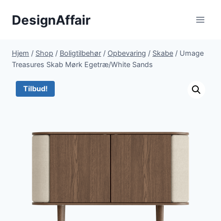
Fortsæt
DesignAffair
til
indhold
Hjem
/
Shop
/
Boligtilbehør
/
Opbevaring
/
Skabe
/
Umage
Treasures Skab Mørk Egetræ/White Sands
Tilbud!