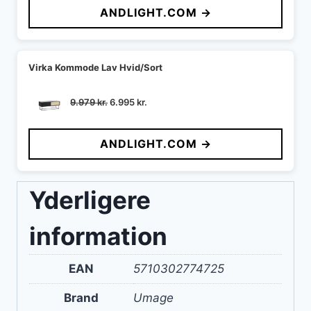
ANDLIGHT.COM →
Virka Kommode Lav Hvid/Sort
Den
Den
9.979
kr.
6.995
kr.
oprindelige
aktuelle
pris
pris
ANDLIGHT.COM →
var:
er:
9.979 kr..
6.995 kr..
Yderligere
information
EAN
5710302774725
Brand
Umage