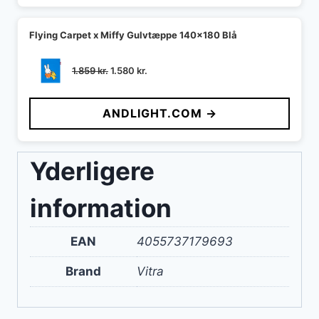
Flying Carpet x Miffy Gulvtæppe 140x180 Blå
Den
Den
1.859
kr.
1.580
kr.
oprindelige
aktuelle
pris
pris
ANDLIGHT.COM →
var:
er:
1.859 kr..
1.580 kr..
Yderligere
information
EAN
4055737179693
Brand
Vitra