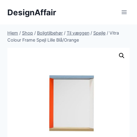
Fortsæt
DesignAffair
til
indhold
Hjem
/
Shop
/
Boligtilbehør
/
Til væggen
/
Spejle
/
Vitra
Colour Frame Spejl Lille Blå/Orange