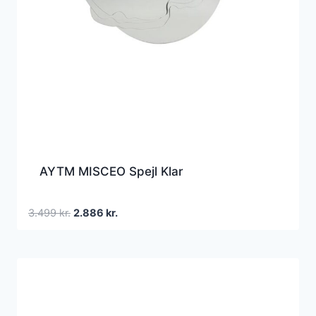
AYTM MISCEO Spejl Klar
Den
Den
3.499
kr.
2.886
kr.
oprindelige
aktuelle
pris
pris
var:
er:
3.499 kr..
2.886 kr..