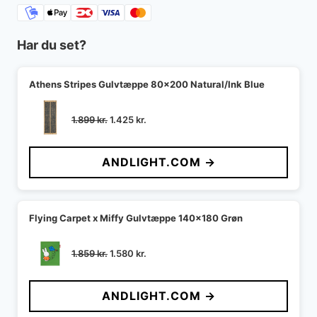
Har du set?
Athens Stripes Gulvtæppe 80x200 Natural/Ink Blue
Den
Den
1.899
kr.
1.425
kr.
oprindelige
aktuelle
pris
pris
ANDLIGHT.COM →
var:
er:
1.899 kr..
1.425 kr..
Flying Carpet x Miffy Gulvtæppe 140x180 Grøn
Den
Den
1.859
kr.
1.580
kr.
oprindelige
aktuelle
pris
pris
ANDLIGHT.COM →
var:
er:
1.859 kr..
1.580 kr..