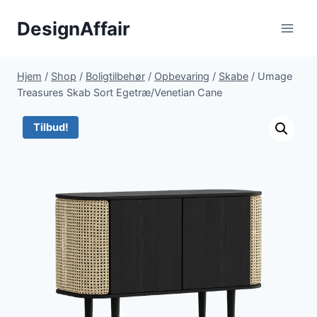
Fortsæt
DesignAffair
til
indhold
Hjem
/
Shop
/
Boligtilbehør
/
Opbevaring
/
Skabe
/
Umage
Treasures Skab Sort Egetræ/Venetian Cane
Tilbud!