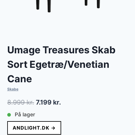
Umage Treasures Skab
Sort Egetræ/Venetian
Cane
Skabe
Den
Den
8.999
kr.
7.199
kr.
oprindelige
aktuelle
På lager
pris
pris
ANDLIGHT.DK →
var:
er: