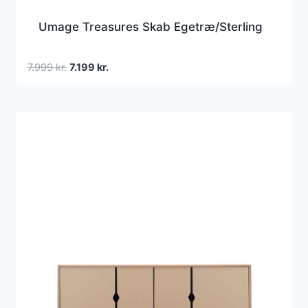
Umage Treasures Skab Egetræ/Sterling
Den
Den
7.999
kr.
7.199
kr.
oprindelige
aktuelle
pris
pris
var:
er:
7.999 kr..
7.199 kr..