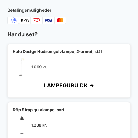
8.999 kr..
7.199 kr..
Betalingsmuligheder
Har du set?
Halo Design Hudson gulvlampe, 2-armet, stål
1.099
kr.
LAMPEGURU.DK →
Dftp Strap gulvlampe, sort
1.238
kr.