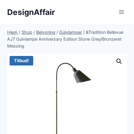
Fortsæt
DesignAffair
til
indhold
Hjem
/
Shop
/
Belysning
/
Gulvlamper
/
&Tradition Bellevue
AJ7 Gulvlampe Anniversary Edition Stone Grey/Bronzeret
Messing
Tilbud!