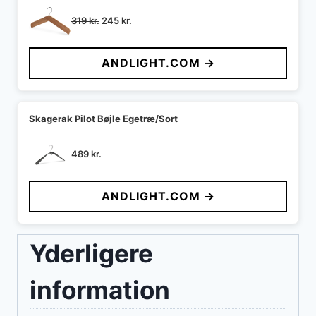
Den
Den
319
kr.
245
kr.
oprindelige
aktuelle
pris
pris
ANDLIGHT.COM →
var:
er:
319 kr..
245 kr..
Skagerak Pilot Bøjle Egetræ/Sort
489
kr.
ANDLIGHT.COM →
Yderligere
information