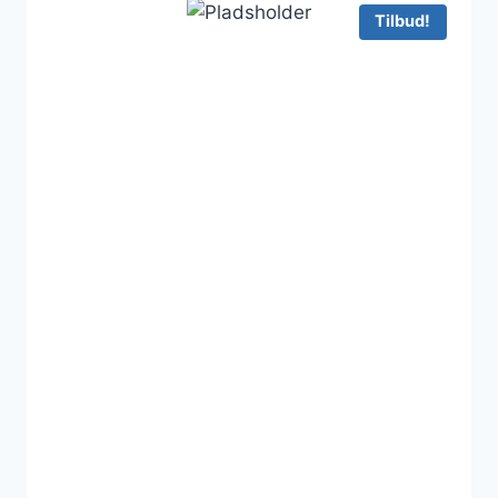
759 kr..
719 kr..
Tilbud!