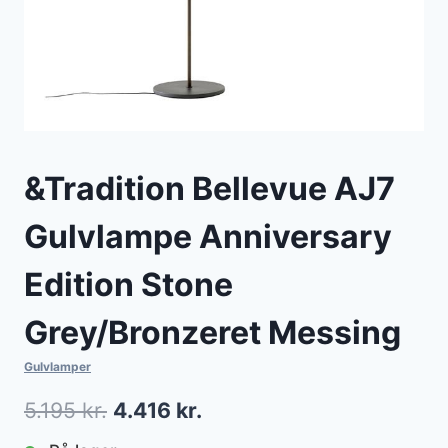
&Tradition Bellevue AJ7
Gulvlampe Anniversary
Edition Stone
Grey/Bronzeret Messing
Gulvlamper
Den
Den
5.195
kr.
4.416
kr.
oprindelige
aktuelle