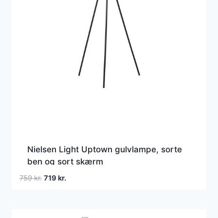
Nielsen Light Uptown gulvlampe, sorte
ben og sort skærm
Den
Den
759
kr.
719
kr.
oprindelige
aktuelle
pris
pris
var:
er: