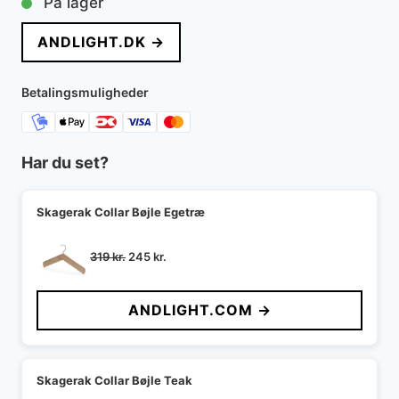
På lager
pris
pris
ANDLIGHT.DK →
var:
er:
5.195 kr..
4.416 kr..
Betalingsmuligheder
Har du set?
Skagerak Collar Bøjle Egetræ
Den
Den
319
kr.
245
kr.
oprindelige
aktuelle
pris
pris
ANDLIGHT.COM →
var:
er:
319 kr..
245 kr..
Skagerak Collar Bøjle Teak