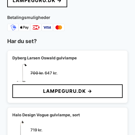
LAMPEGURU.DK →
Betalingsmuligheder
Har du set?
Dyberg Larsen Oswald gulvlampe
Den
Den
700
kr.
647
kr.
oprindelige
aktuelle
pris
pris
LAMPEGURU.DK →
var:
er:
700 kr..
647 kr..
Halo Design Vogue gulvlampe, sort
719
kr.