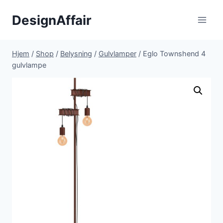
Fortsæt
DesignAffair
til
indhold
Hjem
/
Shop
/
Belysning
/
Gulvlamper
/
Eglo Townshend 4
gulvlampe