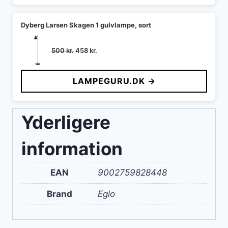
Dyberg Larsen Skagen 1 gulvlampe, sort
Den
Den
500
kr.
458
kr.
oprindelige
aktuelle
pris
pris
LAMPEGURU.DK →
var:
er:
500 kr..
458 kr..
Yderligere
information
EAN
9002759828448
Brand
Eglo