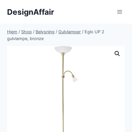
Fortsæt
DesignAffair
til
indhold
Hjem
/
Shop
/
Belysning
/
Gulvlamper
/
Eglo UP 2
gulvlampe, bronze