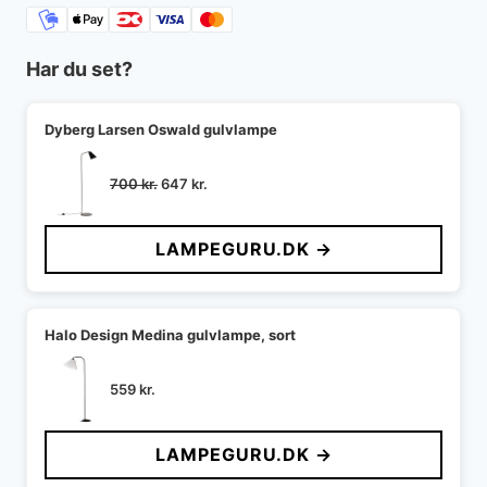
Har du set?
Dyberg Larsen Oswald gulvlampe
Den
Den
700
kr.
647
kr.
oprindelige
aktuelle
pris
pris
LAMPEGURU.DK →
var:
er:
700 kr..
647 kr..
Halo Design Medina gulvlampe, sort
559
kr.
LAMPEGURU.DK →