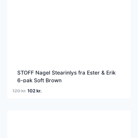
STOFF Nagel Stearinlys fra Ester & Erik
6-pak Soft Brown
Den
Den
120
kr.
102
kr.
oprindelige
aktuelle
pris
pris
var:
er:
120 kr..
102 kr..