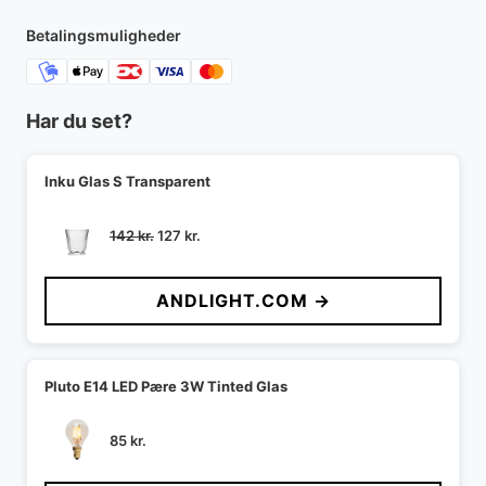
Betalingsmuligheder
Har du set?
Inku Glas S Transparent
Den
Den
142
kr.
127
kr.
oprindelige
aktuelle
pris
pris
ANDLIGHT.COM →
var:
er:
142 kr..
127 kr..
Pluto E14 LED Pære 3W Tinted Glas
85
kr.