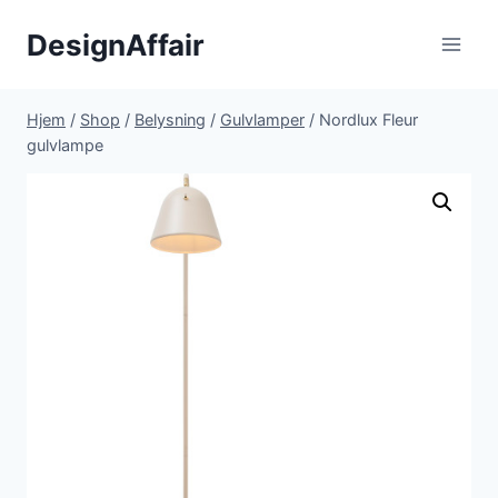
Fortsæt
DesignAffair
til
indhold
Hjem
/
Shop
/
Belysning
/
Gulvlamper
/
Nordlux Fleur
gulvlampe