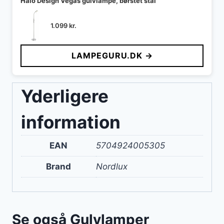
Halo Design Vegas gulvlampe, børstet stål
1.099
kr.
LAMPEGURU.DK →
Yderligere
information
EAN
5704924005305
Brand
Nordlux
Se også Gulvlamper