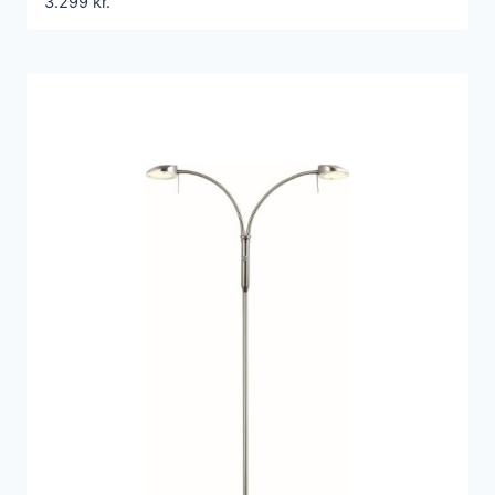
3.299
kr.