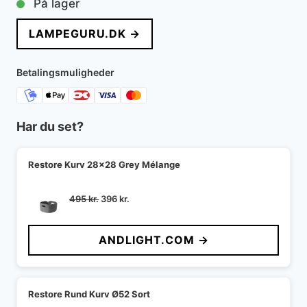
På lager
LAMPEGURU.DK →
Betalingsmuligheder
Har du set?
Restore Kurv 28x28 Grey Mélange
Den
Den
495
kr.
396
kr.
oprindelige
aktuelle
pris
pris
ANDLIGHT.COM →
var:
er:
495 kr..
396 kr..
Restore Rund Kurv Ø52 Sort