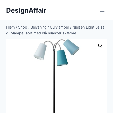
Fortsæt
DesignAffair
til
indhold
Hjem
/
Shop
/
Belysning
/
Gulvlamper
/
Nielsen Light Salsa
gulvlampe, sort med blå nuancer skærme