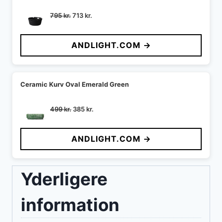
Den
Den
795
kr.
713
kr.
oprindelige
aktuelle
pris
pris
ANDLIGHT.COM →
var:
er:
795 kr..
713 kr..
Ceramic Kurv Oval Emerald Green
Den
Den
499
kr.
385
kr.
oprindelige
aktuelle
pris
pris
ANDLIGHT.COM →
var:
er:
499 kr..
385 kr..
Yderligere
information