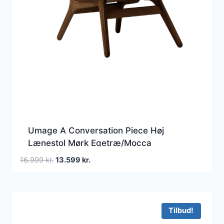
Umage A Conversation Piece Høj
Lænestol Mørk Egetræ/Mocca
Den
Den
16.999
kr.
13.599
kr.
oprindelige
aktuelle
pris
pris
var:
er:
16.999 kr..
13.599 kr..
Tilbud!