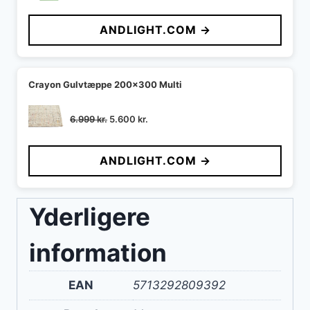
oprindelige
aktuelle
pris
pris
ANDLIGHT.COM →
var:
er:
1.859 kr..
1.580 kr..
Crayon Gulvtæppe 200x300 Multi
Den
Den
6.999
kr.
5.600
kr.
oprindelige
aktuelle
pris
pris
ANDLIGHT.COM →
var:
er:
6.999 kr..
5.600 kr..
Yderligere
information
EAN
5713292809392