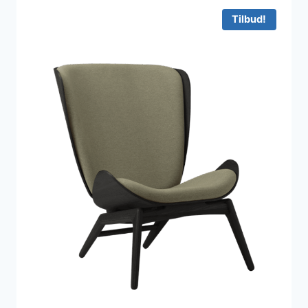
19.995 kr..
15.911 kr..
Tilbud!