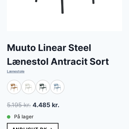
Muuto Linear Steel
Lænestol Antracit Sort
Lænestole
Den
Den
5.195
kr.
4.485
kr.
oprindelige
aktuelle
På lager
pris
pris