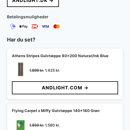
ANDLIGHT.DK →
var:
er:
5.195 kr..
4.485 kr..
Betalingsmuligheder
Har du set?
Athens Stripes Gulvtæppe 80x200 Natural/Ink Blue
Den
Den
1.899
kr.
1.425
kr.
oprindelige
aktuelle
pris
pris
ANDLIGHT.COM →
var:
er:
1.899 kr..
1.425 kr..
Flying Carpet x Miffy Gulvtæppe 140x180 Grøn
Den
Den
1.859
kr.
1.580
kr.