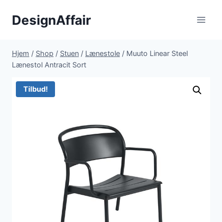
Fortsæt
DesignAffair
til
indhold
Hjem
/
Shop
/
Stuen
/
Lænestole
/
Muuto Linear Steel
Lænestol Antracit Sort
Tilbud!