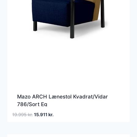
Mazo ARCH Lænestol Kvadrat/Vidar
786/Sort Eg
Den
Den
19.995
kr.
15.911
kr.
oprindelige
aktuelle
pris
pris
var:
er: