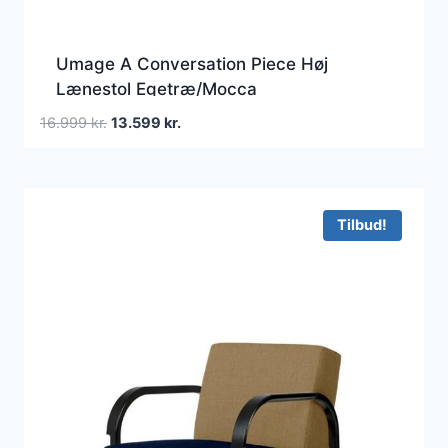
Umage A Conversation Piece Høj
Lænestol Egetræ/Mocca
Den
Den
16.999
kr.
13.599
kr.
oprindelige
aktuelle
pris
pris
var:
er:
16.999 kr..
13.599 kr..
Tilbud!