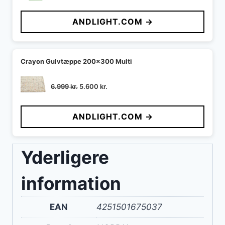
oprindelige
aktuelle
pris
pris
ANDLIGHT.COM →
var:
er:
1.859 kr..
1.580 kr..
Crayon Gulvtæppe 200x300 Multi
Den
Den
6.999
kr.
5.600
kr.
oprindelige
aktuelle
pris
pris
ANDLIGHT.COM →
var:
er:
6.999 kr..
5.600 kr..
Yderligere
information
EAN
4251501675037