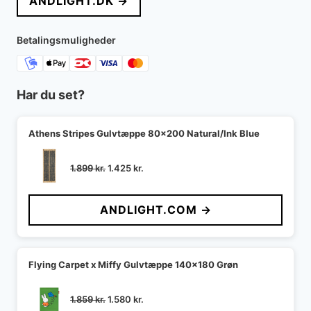
ANDLIGHT.DK →
var:
er:
13.500 kr..
11.041 kr..
Betalingsmuligheder
Har du set?
Athens Stripes Gulvtæppe 80x200 Natural/Ink Blue
Den
Den
1.899
kr.
1.425
kr.
oprindelige
aktuelle
pris
pris
ANDLIGHT.COM →
var:
er:
1.899 kr..
1.425 kr..
Flying Carpet x Miffy Gulvtæppe 140x180 Grøn
Den
Den
1.859
kr.
1.580
kr.