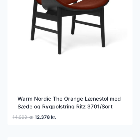
Warm Nordic The Orange Lænestol med
Sæde og Rygpolstring Ritz 3701/Sort
Egetræ
Den
Den
14.999
kr.
12.378
kr.
oprindelige
aktuelle
pris
pris
var:
er: