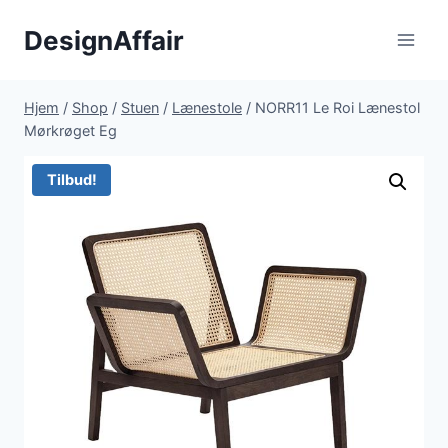
Fortsæt
DesignAffair
til
indhold
Hjem
/
Shop
/
Stuen
/
Lænestole
/
NORR11 Le Roi Lænestol
Mørkrøget Eg
Tilbud!