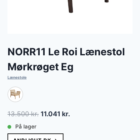
NORR11 Le Roi Lænestol
Mørkrøget Eg
Lænestole
Den
Den
13.500
kr.
11.041
kr.
oprindelige
aktuelle
På lager
pris
pris