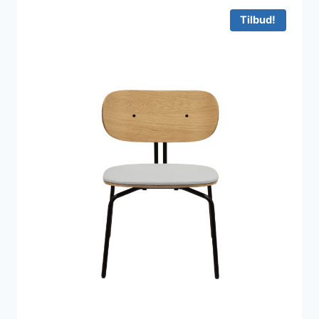
14.999 kr..
12.378 kr..
Tilbud!