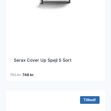
Serax Cover Up Spejl S Sort
Den
Den
783
kr.
748
kr.
oprindelige
aktuelle
pris
pris
var:
er:
783 kr..
748 kr..
Tilbud!