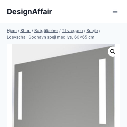
Fortsæt
DesignAffair
til
indhold
Hjem
/
Shop
/
Boligtilbehør
/
Til væggen
/
Spejle
/
Loevschall Godhavn spejl med lys, 60×65 cm