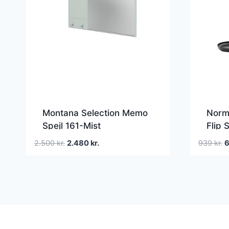
Montana Selection Memo
Norm
Spejl 161-Mist
Flip 
Den
Den
D
2.500
kr.
2.480
kr.
939
kr.
oprindelige
aktuelle
o
pris
pris
p
var:
er:
v
2.500 kr..
2.480 kr..
9