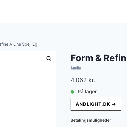
fine A Line Spejl Eg
Form & Refin
Spejle
4.062
kr.
På lager
ANDLIGHT.DK →
Betalingsmuligheder