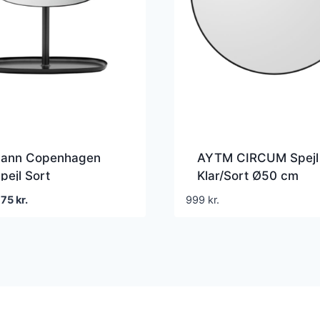
ann Copenhagen
AYTM CIRCUM Spejl
Spejl Sort
Klar/Sort Ø50 cm
en
Den
675
kr.
999
kr.
prindelige
aktuelle
ris
pris
ar:
er:
39 kr..
675 kr..