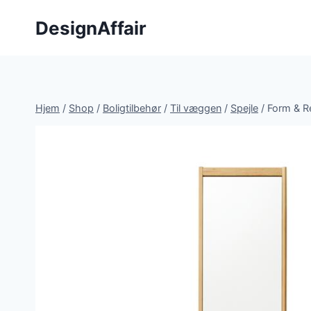
Fortsæt
DesignAffair
til
indhold
Hjem
/
Shop
/
Boligtilbehør
/
Til væggen
/
Spejle
/
Form & Re