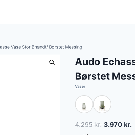
asse Vase Stor Brændt/ Børstet Messing
Audo Echass
Børstet Mes
Vaser
Den
4.295
kr.
3.970
kr.
oprindelig
a