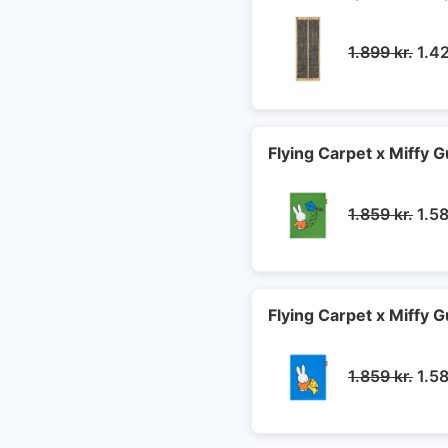
Den
1.899
kr.
1.4
opri
pris
var:
1.89
Flying Carpet x Miffy
Den
1.859
kr.
1.5
opri
pris
var:
1.85
Flying Carpet x Miffy
Den
1.859
kr.
1.5
opri
pris