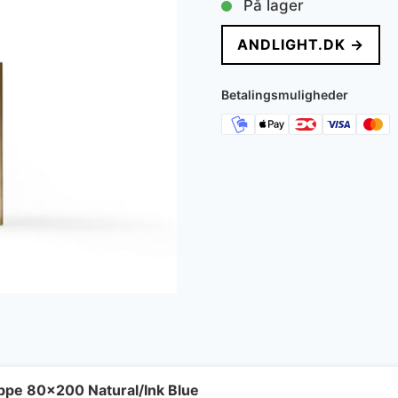
På lager
pris
p
ANDLIGHT.DK →
var:
e
4.295 kr..
3
Betalingsmuligheder
ppe 80x200 Natural/Ink Blue