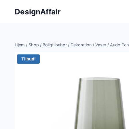
Fortsæt
DesignAffair
til
indhold
Hjem
/
Shop
/
Boligtilbehør
/
Dekoration
/
Vaser
/
Audo Ech
Tilbud!