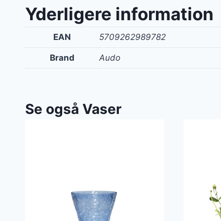
var:
Yderligere information
1.85
EAN
5709262989782
Brand
Audo
Se også Vaser