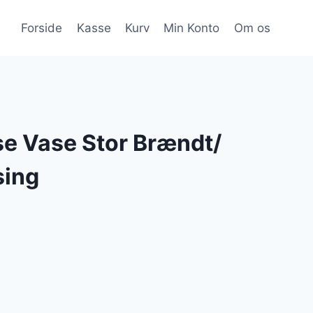
Forside
Kasse
Kurv
Min Konto
Om os
e Vase Stor Brændt/
sing
Den
e
ktuelle