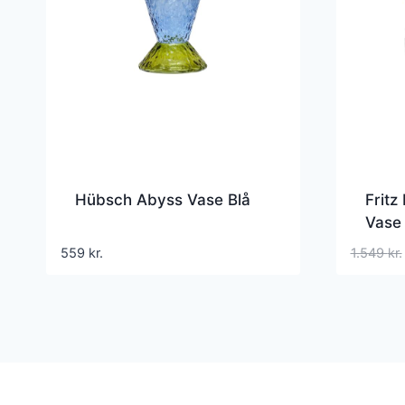
Hübsch Abyss Vase Blå
Fritz
Vase 
559
kr.
1.549
kr.