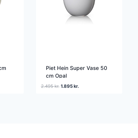
cm
Piet Hein Super Vase 50
cm Opal
Den
Den
2.495
kr.
1.895
kr.
oprindelige
aktuelle
pris
pris
var:
er:
2.495 kr..
1.895 kr..