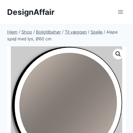
Fortsæt
DesignAffair
til
indhold
Hjem
/
Shop
/
Boligtilbehør
/
Til væggen
/
Spejle
/
Alape
spejl med lys, Ø60 cm