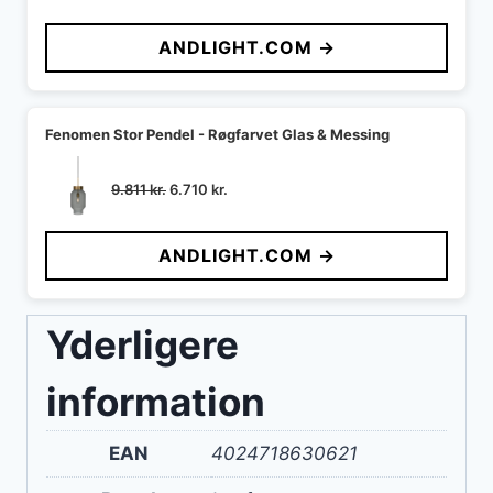
oprindelige
aktuelle
pris
pris
ANDLIGHT.COM →
var:
er:
5.969 kr..
5.240 kr..
Fenomen Stor Pendel - Røgfarvet Glas & Messing
Den
Den
9.811
kr.
6.710
kr.
oprindelige
aktuelle
pris
pris
ANDLIGHT.COM →
var:
er:
9.811 kr..
6.710 kr..
Yderligere
information
EAN
4024718630621