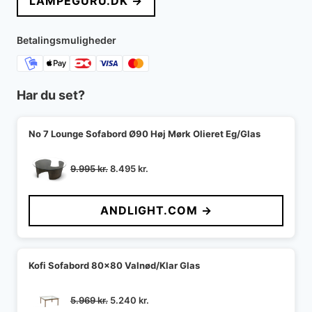
LAMPEGURU.DK →
Betalingsmuligheder
Har du set?
No 7 Lounge Sofabord Ø90 Høj Mørk Olieret Eg/Glas
Den
Den
9.995
kr.
8.495
kr.
oprindelige
aktuelle
pris
pris
ANDLIGHT.COM →
var:
er:
9.995 kr..
8.495 kr..
Kofi Sofabord 80x80 Valnød/Klar Glas
Den
Den
5.969
kr.
5.240
kr.