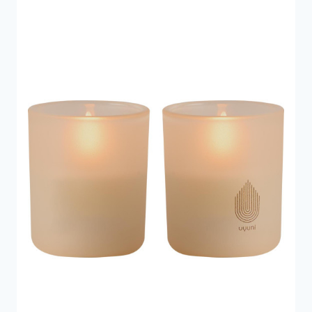
120 kr..
95 kr..