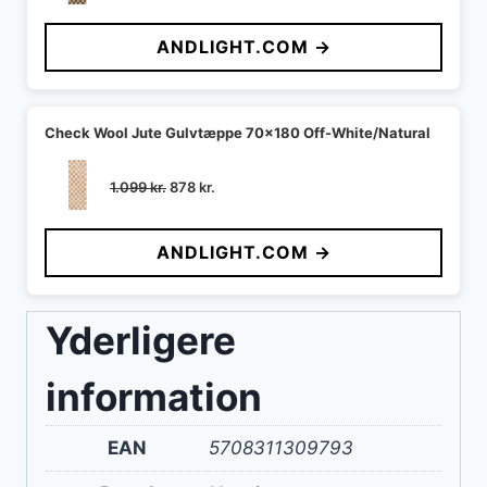
oprindelige
aktuelle
pris
pris
ANDLIGHT.COM →
var:
er:
1.099 kr..
878 kr..
Check Wool Jute Gulvtæppe 70x180 Off-White/Natural
Den
Den
1.099
kr.
878
kr.
oprindelige
aktuelle
pris
pris
ANDLIGHT.COM →
var:
er:
1.099 kr..
878 kr..
Yderligere
information
EAN
5708311309793