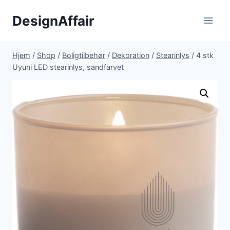
Fortsæt
DesignAffair
til
indhold
Hjem
/
Shop
/
Boligtilbehør
/
Dekoration
/
Stearinlys
/
4 stk
Uyuni LED stearinlys, sandfarvet