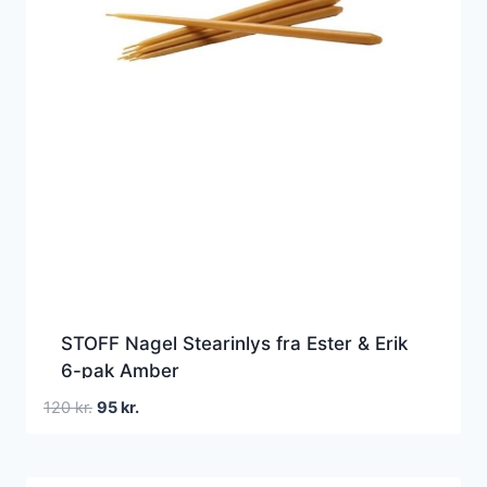
STOFF Nagel Stearinlys fra Ester & Erik
6-pak Amber
Den
Den
120
kr.
95
kr.
oprindelige
aktuelle
pris
pris
var:
er: