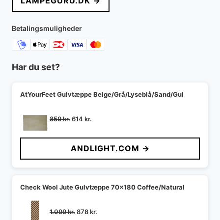
LAMPEGURU.DK →
Betalingsmuligheder
Har du set?
AtYourFeet Gulvtæppe Beige/Grå/Lyseblå/Sand/Gul
Den
Den
859
kr.
614
kr.
oprindelige
aktuelle
pris
pris
ANDLIGHT.COM →
var:
er:
859 kr..
614 kr..
Check Wool Jute Gulvtæppe 70x180 Coffee/Natural
Den
Den
1.099
kr.
878
kr.