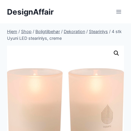
Fortsæt
DesignAffair
til
indhold
Hjem
/
Shop
/
Boligtilbehør
/
Dekoration
/
Stearinlys
/
4 stk
Uyuni LED stearinlys, creme