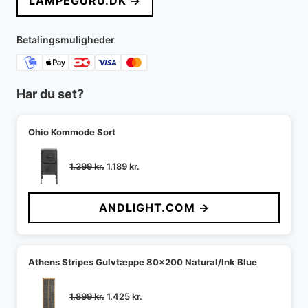
LAMPEGURU.DK →
Betalingsmuligheder
Har du set?
Ohio Kommode Sort
Den
Den
1.399
kr.
1.189
kr.
oprindelige
aktuelle
pris
pris
ANDLIGHT.COM →
var:
er:
1.399 kr..
1.189 kr..
Athens Stripes Gulvtæppe 80x200 Natural/Ink Blue
Den
Den
1.899
kr.
1.425
kr.