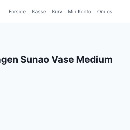
Forside
Kasse
Kurv
Min Konto
Om os
agen Sunao Vase Medium
n
tuelle
is