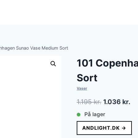
nhagen Sunao Vase Medium Sort
101 Copenh
Sort
Vaser
Den
De
1.195
kr.
1.036
kr.
oprindelige
ak
På lager
pris
pr
ANDLIGHT.DK →
var:
er: