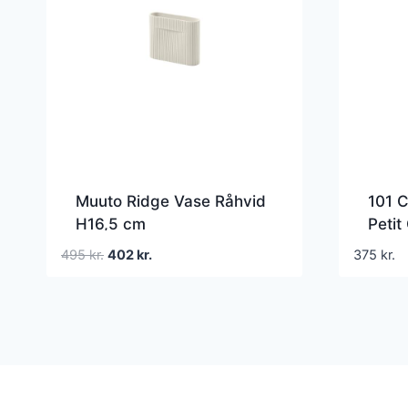
Muuto Ridge Vase Råhvid
101 
H16,5 cm
Petit
Den
Den
495
kr.
402
kr.
375
kr.
oprindelige
aktuelle
pris
pris
var:
er:
495 kr..
402 kr..