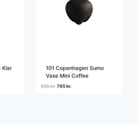
 Klar
101 Copenhagen Sumo
Vase Mini Coffee
Den
Den
895
kr.
795
kr.
oprindelige
aktuelle
pris
pris
var:
er:
895 kr..
795 kr..