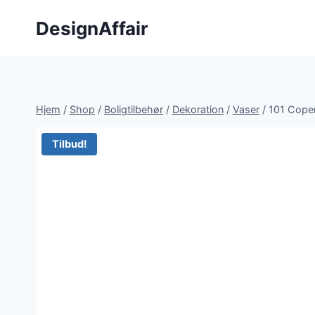
Fortsæt
DesignAffair
til
indhold
Hjem
/
Shop
/
Boligtilbehør
/
Dekoration
/
Vaser
/
101 Cope
Tilbud!