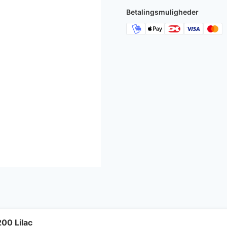
1.195 kr..
1.
Betalingsmuligheder
00 Lilac