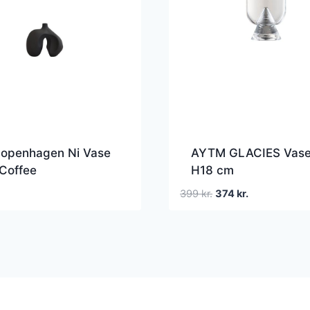
Copenhagen Ni Vase
AYTM GLACIES Vase
 Coffee
H18 cm
Den
Den
399
kr.
374
kr.
oprindelige
aktuelle
pris
pris
var:
er:
399 kr..
374 kr..