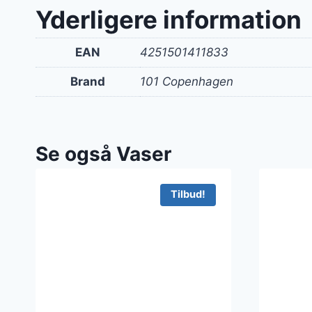
var:
Yderligere information
1.49
EAN
4251501411833
Brand
101 Copenhagen
Se også Vaser
Tilbud!