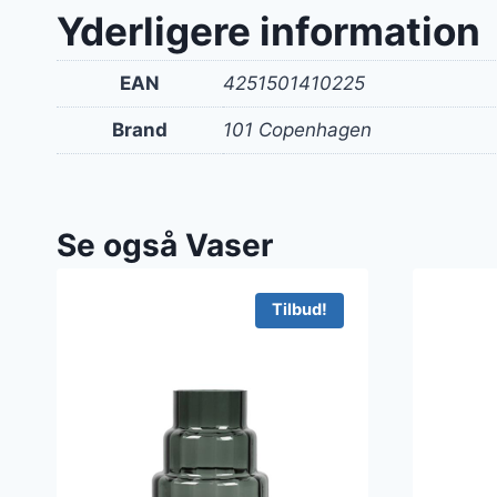
var:
Yderligere information
142 kr
EAN
4251501410225
Brand
101 Copenhagen
Se også Vaser
Tilbud!