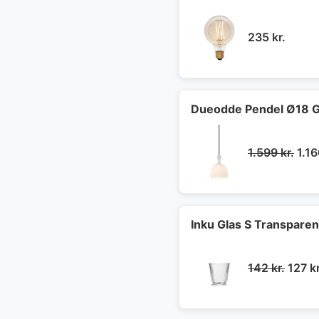
235
kr.
Dueodde Pendel Ø18 G
Den
1.599
kr.
1.1
opri
pris
var:
1.59
Inku Glas S Transparen
Den
142
kr.
127
kr
oprin
pris