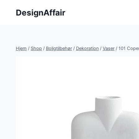
Fortsæt
DesignAffair
til
indhold
Hjem
/
Shop
/
Boligtilbehør
/
Dekoration
/
Vaser
/
101 Cope