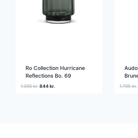
Ro Collection Hurricane
Audo
Reflections Bo. 69
Brun
Vase/Lysestage Røget
Den
Den
1.095
kr.
844
kr.
1.795
kr.
Grå
oprindelige
aktuelle
pris
pris
var:
er:
1.095 kr..
844 kr..