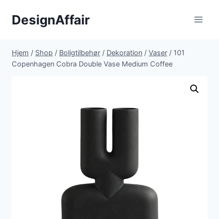
Fortsæt
DesignAffair
til
indhold
Hjem
/
Shop
/
Boligtilbehør
/
Dekoration
/
Vaser
/
101
Copenhagen Cobra Double Vase Medium Coffee