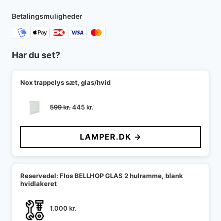
Betalingsmuligheder
Har du set?
Nox trappelys sæt, glas/hvid
Den
Den
599
kr.
445
kr.
oprindelige
aktuelle
pris
pris
LAMPER.DK →
var:
er:
599 kr..
445 kr..
Reservedel: Flos BELLHOP GLAS 2 hulramme, blank
hvidlakeret
1.000
kr.