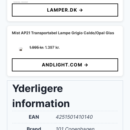
LAMPER.DK →
Mist AP21 Transportabel Lampe Grigio Caldo/Opal Glas
Den
Den
1.995
kr.
1.397
kr.
oprindelige
aktuelle
pris
pris
ANDLIGHT.COM →
var:
er:
1.995 kr..
1.397 kr..
Yderligere
information
EAN
4251501410140
Brand
101 Copenhagen