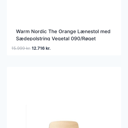
Warm Nordic The Orange Lænestol med
Sædepolstring Vegetal 090/Røget
Egetræ
Den
Den
15.999
kr.
12.716
kr.
oprindelige
aktuelle
pris
pris
var:
er:
15.999 kr..
12.716 kr..