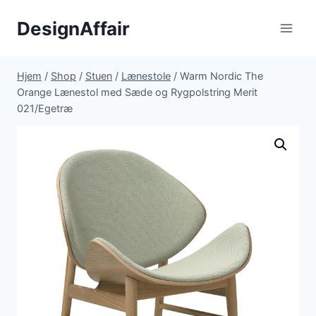
Fortsæt
DesignAffair
til
indhold
Hjem
/
Shop
/
Stuen
/
Lænestole
/
Warm Nordic The
Orange Lænestol med Sæde og Rygpolstring Merit
021/Egetræ