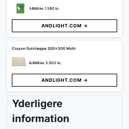
Den
Den
1.859
kr.
1.580
kr.
oprindelige
aktuelle
pris
pris
ANDLIGHT.COM →
var:
er:
1.859 kr..
1.580 kr..
Crayon Gulvtæppe 200x300 Multi
Den
Den
6.999
kr.
5.600
kr.
oprindelige
aktuelle
pris
pris
ANDLIGHT.COM →
var:
er:
6.999 kr..
5.600 kr..
Yderligere
information