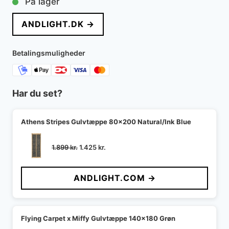
På lager
ANDLIGHT.DK →
Betalingsmuligheder
Har du set?
Athens Stripes Gulvtæppe 80x200 Natural/Ink Blue
Den
Den
1.899
kr.
1.425
kr.
oprindelige
aktuelle
pris
pris
ANDLIGHT.COM →
var:
er:
1.899 kr..
1.425 kr..
Flying Carpet x Miffy Gulvtæppe 140x180 Grøn