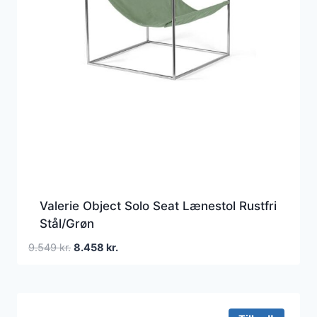
Valerie Object Solo Seat Lænestol Rustfri
Stål/Grøn
Den
Den
9.549
kr.
8.458
kr.
oprindelige
aktuelle
pris
pris
var:
er:
9.549 kr..
8.458 kr..