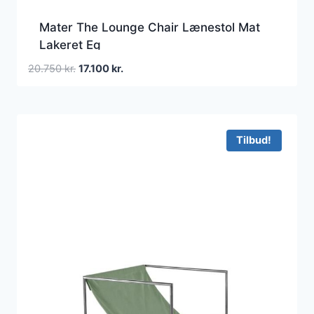
Mater The Lounge Chair Lænestol Mat
Lakeret Eg
Den
Den
20.750
kr.
17.100
kr.
oprindelige
aktuelle
pris
pris
var:
er:
20.750 kr..
17.100 kr..
Tilbud!