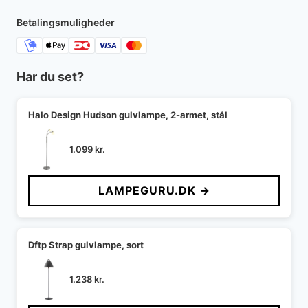
27.999 kr..
22.610 kr..
Betalingsmuligheder
Har du set?
Halo Design Hudson gulvlampe, 2-armet, stål
1.099
kr.
LAMPEGURU.DK →
Dftp Strap gulvlampe, sort
1.238
kr.