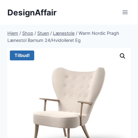
Fortsæt
DesignAffair
til
indhold
Hjem
/
Shop
/
Stuen
/
Lænestole
/
Warm Nordic Pragh
Lænestol Barnum 24/Hvidoileret Eg
Tilbud!