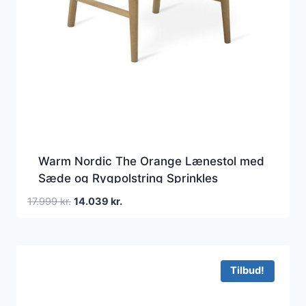
Warm Nordic The Orange Lænestol med
Sæde og Rygpolstring Sprinkles
794/Hvid Egetræ
Den
Den
17.999
kr.
14.039
kr.
oprindelige
aktuelle
pris
pris
var:
er:
17.999 kr..
14.039 kr..
Tilbud!