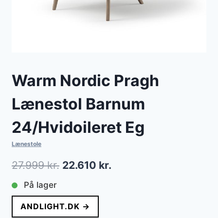
Warm Nordic Pragh
Lænestol Barnum
24/Hvidoileret Eg
Lænestole
Den
Den
27.999
kr.
22.610
kr.
oprindelige
aktuelle
På lager
pris
pris
ANDLIGHT.DK →
var:
er: