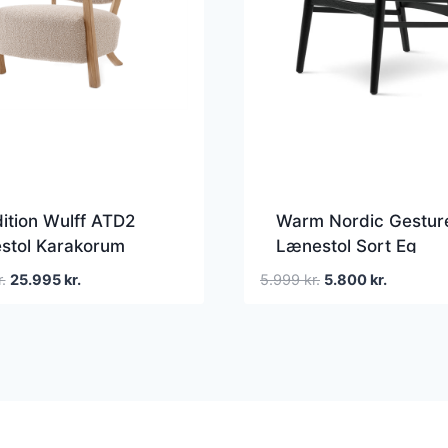
ition Wulff ATD2
Warm Nordic Gestur
stol Karakorum
Lænestol Sort Eg
Eg
Den
Den
Den
Den
r.
25.995
kr.
5.999
kr.
5.800
kr.
oprindelige
aktuelle
oprindelige
aktuelle
pris
pris
pris
pris
var:
er:
var:
er:
27.995 kr..
25.995 kr..
5.999 kr..
5.800 kr.