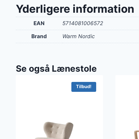
var:
Yderligere information
319 kr
EAN
5714081006572
Brand
Warm Nordic
Se også Lænestole
Tilbud!