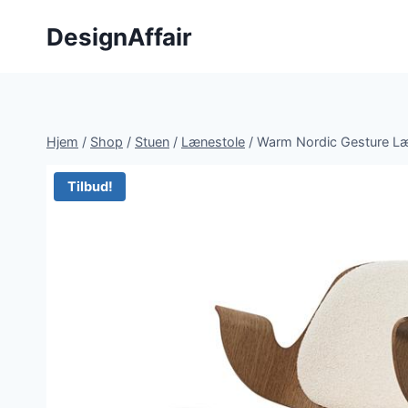
Fortsæt
DesignAffair
til
indhold
Hjem
/
Shop
/
Stuen
/
Lænestole
/
Warm Nordic Gesture L
Tilbud!