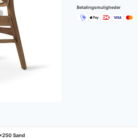
8.999 kr..
8
Betalingsmuligheder
x250 Sand