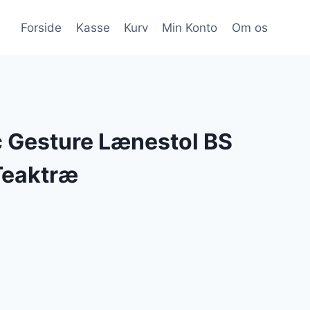
Forside
Kasse
Kurv
Min Konto
Om os
 Gesture Lænestol BS
Teaktræ
Den
e
ktuelle
ris
r: