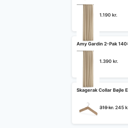
1.190
kr.
Amy Gardin 2-Pak 14
1.390
kr.
Skagerak Collar Bøjle 
Den
319
kr.
245
k
oprin
pris