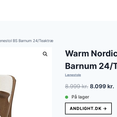
ænestol BS Barnum 24/Teaktræ
Warm Nordic
Barnum 24/
Lænestole
Den
8.999
kr.
8.099
kr.
oprindelig
a
På lager
pris
p
ANDLIGHT.DK →
var:
e