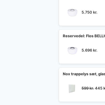
5.750
kr.
Reservedel: Flos BEL
5.696
kr.
Nox trappelys sæt, gla
Den
599
kr.
445
k
oprin
pris