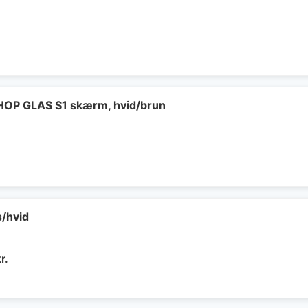
LHOP GLAS S1 skærm, hvid/brun
s/hvid
Den
r.
delige
aktuelle
pris