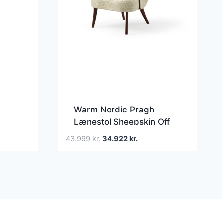
Warm Nordic Pragh
Lænestol Sheepskin Off
White/Oileret Valnød
Den
Den
43.999
kr.
34.922
kr.
oprindelige
aktuelle
pris
pris
var:
er:
..
43.999 kr..
34.922 kr..