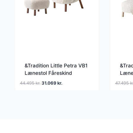
&Tradition Little Petra VB1
&Trad
Lænestol Fåreskind
Lænes
Moonlight/Valnød Inkl.
Moonl
Den
Den
44.495
kr.
31.069
kr.
47.495
k
ATD1 Puf
Puf
oprindelige
aktuelle
pris
pris
var:
er:
44.495 kr..
31.069 kr..