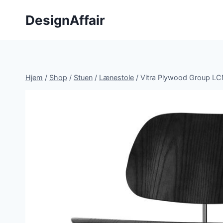
Fortsæt
DesignAffair
til
indhold
Hjem
/
Shop
/
Stuen
/
Lænestole
/
Vitra Plywood Group LC