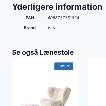
var:
Yderligere information
599 kr
EAN
4055737351624
Brand
Vitra
Se også Lænestole
Tilbud!