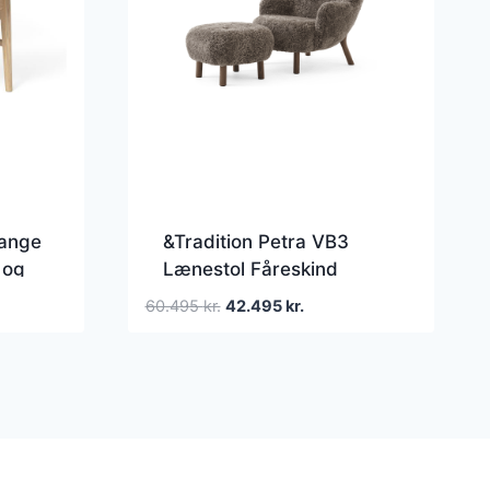
ange
&Tradition Petra VB3
 og
Lænestol Fåreskind
Sahara/Oileret Valnød
Den
Den
60.495
kr.
42.495
kr.
Inkl. ATD1 Puf
oprindelige
aktuelle
pris
pris
var:
er:
60.495 kr..
42.495 kr..