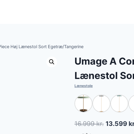
iece Høj Lænestol Sort Egetræ/Tangerine
Umage A Con
Lænestol So
Lænestole
Den
16.999
kr.
13.599
kr
oprindeli