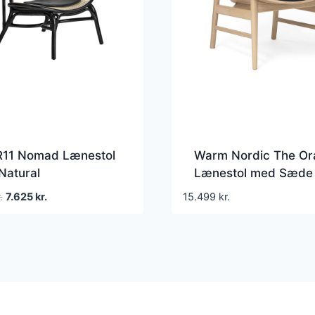
11 Nomad Lænestol
Warm Nordic The Or
Natural
Lænestol med Sæde
Rygpolstring Vidar
Den
Den
.
7.625
kr.
15.499
kr.
554/Egetræ
oprindelige
aktuelle
pris
pris
var:
er:
11.000 kr..
7.625 kr..