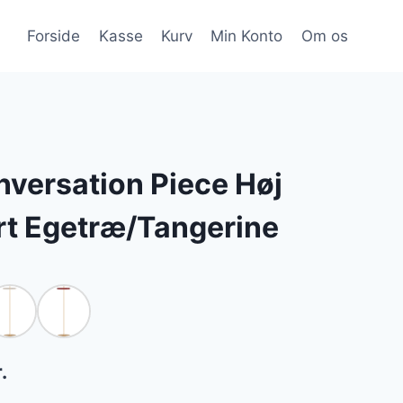
Forside
Kasse
Kurv
Min Konto
Om os
versation Piece Høj
rt Egetræ/Tangerine
Den
.
ge
aktuelle