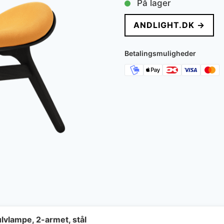
På lager
pris
ANDLIGHT.DK →
var:
16.999 kr.
Betalingsmuligheder
lvlampe, 2-armet, stål