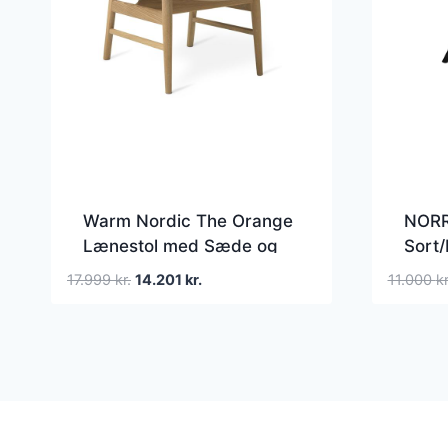
Warm Nordic The Orange
NORR
Lænestol med Sæde og
Sort/
Rygpolstring Mosaic
Den
Den
17.999
kr.
14.201
kr.
11.000
kr
922/972 Egetræ
oprindelige
aktuelle
pris
pris
var:
er:
17.999 kr..
14.201 kr..