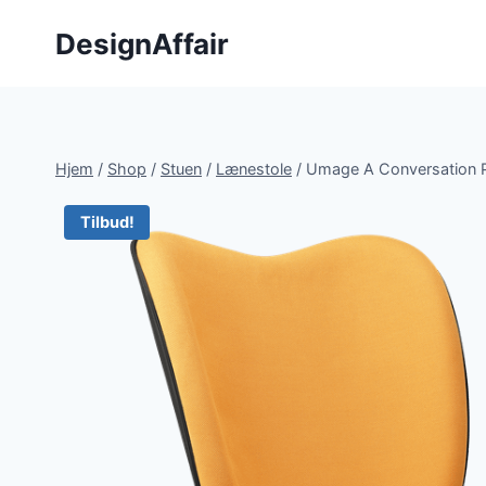
Fortsæt
DesignAffair
til
indhold
Hjem
/
Shop
/
Stuen
/
Lænestole
/
Umage A Conversation P
Tilbud!