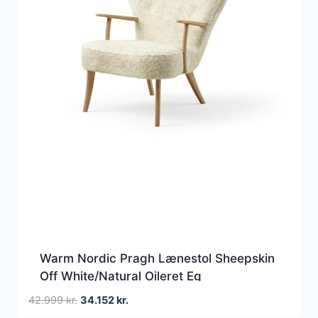
Warm Nordic Pragh Lænestol Sheepskin
Off White/Natural Oileret Eg
Den
Den
42.999
kr.
34.152
kr.
oprindelige
aktuelle