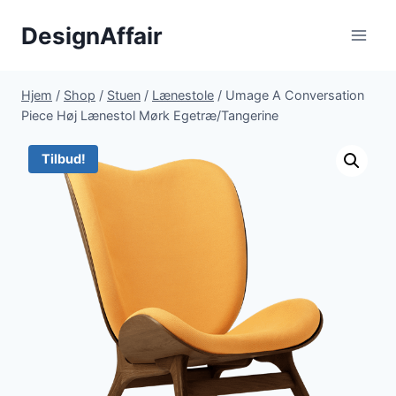
Fortsæt
DesignAffair
til
indhold
Hjem
/
Shop
/
Stuen
/
Lænestole
/
Umage A Conversation
Piece Høj Lænestol Mørk Egetræ/Tangerine
Tilbud!