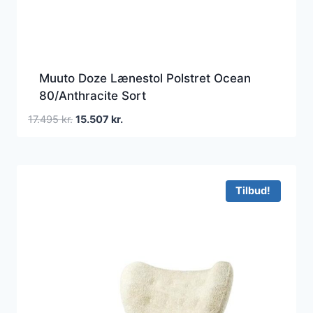
Muuto Doze Lænestol Polstret Ocean
80/Anthracite Sort
Den
Den
17.495
kr.
15.507
kr.
oprindelige
aktuelle
pris
pris
var:
er:
17.495 kr..
15.507 kr..
Tilbud!