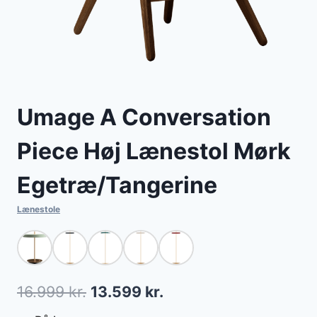
Umage A Conversation
Piece Høj Lænestol Mørk
Egetræ/Tangerine
Lænestole
Den
Den
16.999
kr.
13.599
kr.
oprindelige
aktuelle