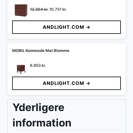
Den
Den
12.304
kr.
10.751
kr.
oprindelige
aktuelle
pris
pris
ANDLIGHT.COM →
var:
er:
12.304 kr..
10.751 kr..
MOBIL Kommode Mat Blomme
6.653
kr.
ANDLIGHT.COM →
Yderligere
information