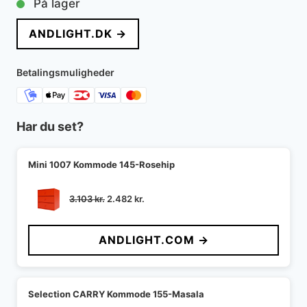
På lager
pris
pris
ANDLIGHT.DK →
var:
er:
16.999 kr..
13.599 kr..
Betalingsmuligheder
Har du set?
Mini 1007 Kommode 145-Rosehip
Den
Den
3.103
kr.
2.482
kr.
oprindelige
aktuelle
pris
pris
ANDLIGHT.COM →
var:
er:
3.103 kr..
2.482 kr..
Selection CARRY Kommode 155-Masala