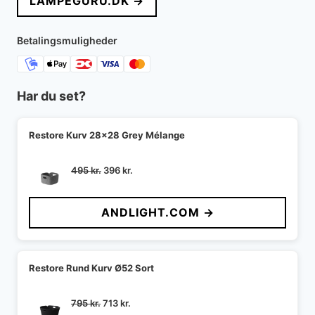
LAMPEGURU.DK →
Betalingsmuligheder
Har du set?
Restore Kurv 28x28 Grey Mélange
Den
Den
495
kr.
396
kr.
oprindelige
aktuelle
pris
pris
ANDLIGHT.COM →
var:
er:
495 kr..
396 kr..
Restore Rund Kurv Ø52 Sort
Den
Den
795
kr.
713
kr.