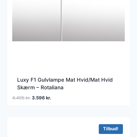
Luxy F1 Gulvlampe Mat Hvid/Mat Hvid
Skærm – Rotaliana
Den
Den
4.495
kr.
3.596
kr.
oprindelige
aktuelle
pris
pris
var:
er:
4.495 kr..
3.596 kr..
Tilbud!