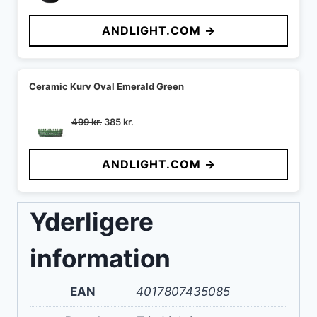
oprindelige
aktuelle
pris
pris
ANDLIGHT.COM →
var:
er:
795 kr..
713 kr..
Ceramic Kurv Oval Emerald Green
Den
Den
499
kr.
385
kr.
oprindelige
aktuelle
pris
pris
ANDLIGHT.COM →
var:
er:
499 kr..
385 kr..
Yderligere
information
EAN
4017807435085