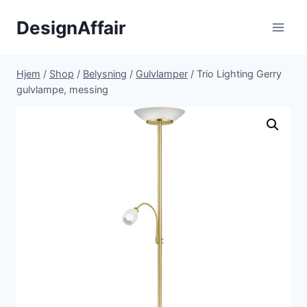
Fortsæt
DesignAffair
til
indhold
Hjem
/
Shop
/
Belysning
/
Gulvlamper
/
Trio Lighting Gerry
gulvlampe, messing