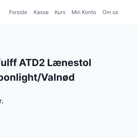
Forside
Kasse
Kurv
Min Konto
Om os
Wulff ATD2 Lænestol
oonlight/Valnød
Den
r.
ge
aktuelle
pris
er: