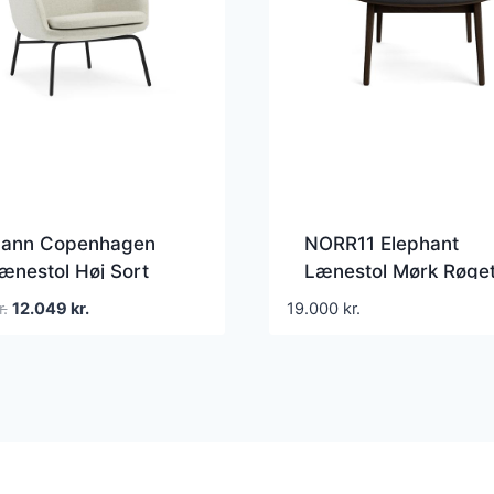
ann Copenhagen
NORR11 Elephant
ænestol Høj Sort
Lænestol Mørk Røge
Main Line Flax MLF20
Egetræ/Anthracite 2
Den
Den
r.
12.049
kr.
19.000
kr.
oprindelige
aktuelle
pris
pris
var:
er:
14.099 kr..
12.049 kr..