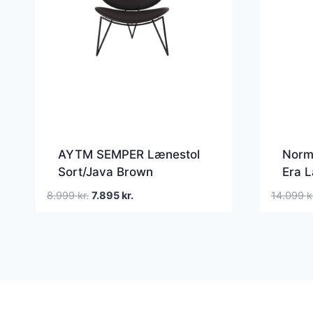
AYTM SEMPER Lænestol
Norm
Sort/Java Brown
Era L
Stål/
Den
Den
8.999
kr.
7.895
kr.
14.099
k
oprindelige
aktuelle
pris
pris
var:
er:
8.999 kr..
7.895 kr..