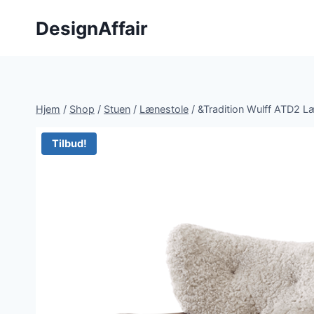
Fortsæt
DesignAffair
til
indhold
Hjem
/
Shop
/
Stuen
/
Lænestole
/
&Tradition Wulff ATD2 L
Tilbud!