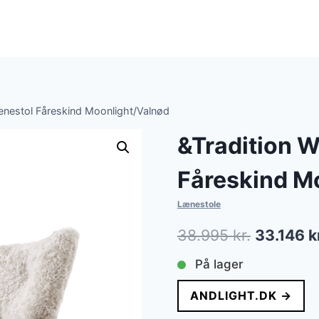
ænestol Fåreskind Moonlight/Valnød
&Tradition 
Fåreskind M
Lænestole
Den
38.995
kr.
33.146
k
oprindeli
På lager
pris
ANDLIGHT.DK →
var: