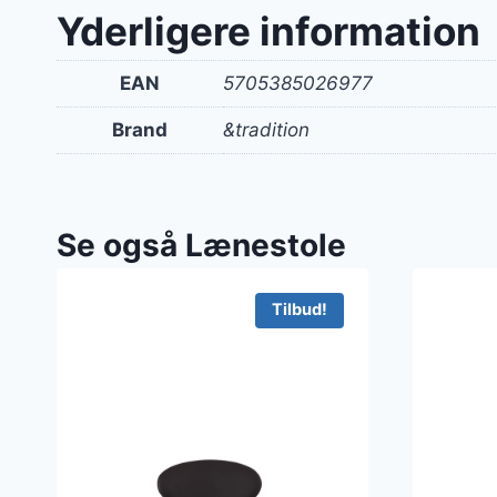
var:
Yderligere information
9.81
EAN
5705385026977
Brand
&tradition
Se også Lænestole
Tilbud!