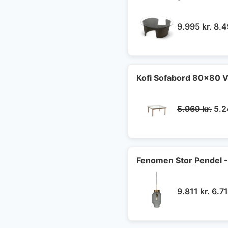
De
9.995
kr.
8.
opr
pris
var:
9.9
Kofi Sofabord 80x80 V
De
5.969
kr.
5.
opr
pris
var:
5.9
Fenomen Stor Pendel -
Den
9.811
kr.
6.7
opri
pris