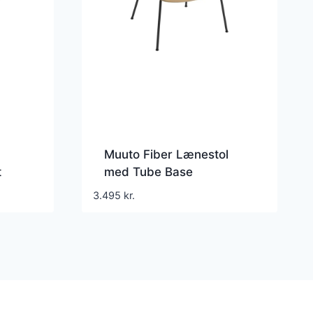
Muuto Fiber Lænestol
t
med Tube Base
1003
Ochre/Sort
3.495
kr.