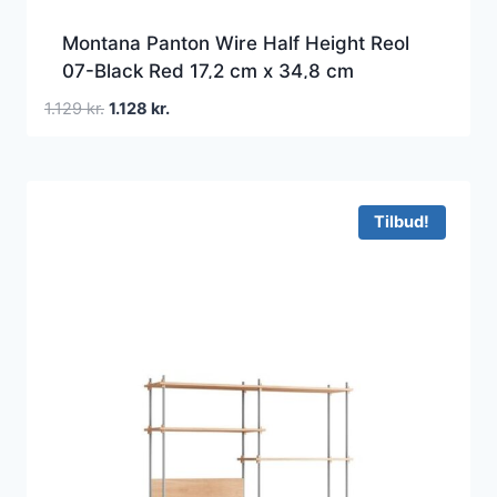
Montana Panton Wire Half Height Reol
07-Black Red 17,2 cm x 34,8 cm
Den
Den
1.129
kr.
1.128
kr.
oprindelige
aktuelle
pris
pris
var:
er:
1.129 kr..
1.128 kr..
Tilbud!