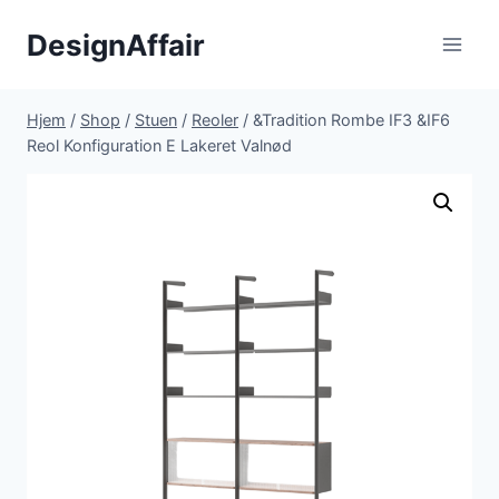
Fortsæt
DesignAffair
til
indhold
Hjem
/
Shop
/
Stuen
/
Reoler
/
&Tradition Rombe IF3 &IF6
Reol Konfiguration E Lakeret Valnød