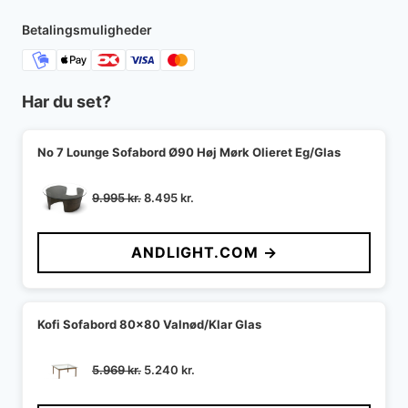
Betalingsmuligheder
Har du set?
No 7 Lounge Sofabord Ø90 Høj Mørk Olieret Eg/Glas
Den
Den
9.995
kr.
8.495
kr.
oprindelige
aktuelle
pris
pris
ANDLIGHT.COM →
var:
er:
9.995 kr..
8.495 kr..
Kofi Sofabord 80x80 Valnød/Klar Glas
Den
Den
5.969
kr.
5.240
kr.
oprindelige
aktuelle
pris
pris