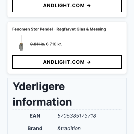
ANDLIGHT.COM →
var:
er:
5.969 kr..
5.240 kr..
Fenomen Stor Pendel - Røgfarvet Glas & Messing
Den
Den
9.811
kr.
6.710
kr.
oprindelige
aktuelle
pris
pris
ANDLIGHT.COM →
var:
er:
9.811 kr..
6.710 kr..
Yderligere
information
EAN
5705385173718
Brand
&tradition