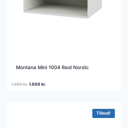
Montana Mini 1004 Reol Nordic
Den
Den
1.885
kr.
1.699
kr.
oprindelige
aktuelle
pris
pris
var:
er:
1.885 kr..
1.699 kr..
Tilbud!