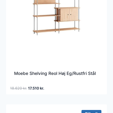
Moebe Shelving Reol Høj Eg/Rustfri Stål
Den
Den
18.620
kr.
17.510
kr.
oprindelige
aktuelle
pris
pris
var:
er:
18.620 kr..
17.510 kr..