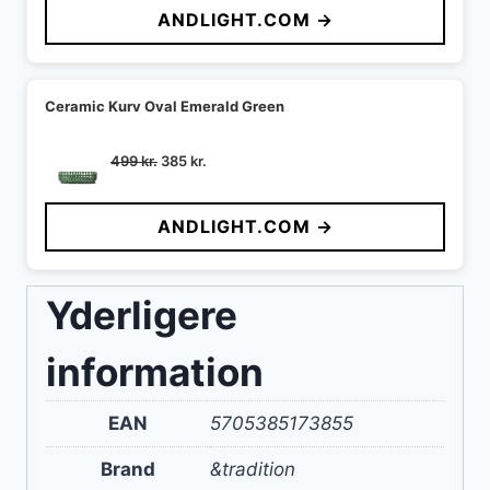
ANDLIGHT.COM →
var:
er:
795 kr..
713 kr..
Ceramic Kurv Oval Emerald Green
Den
Den
499
kr.
385
kr.
oprindelige
aktuelle
pris
pris
ANDLIGHT.COM →
var:
er:
499 kr..
385 kr..
Yderligere
information
EAN
5705385173855
Brand
&tradition