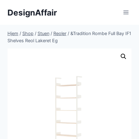
Fortsæt
DesignAffair
til
indhold
Hjem
/
Shop
/
Stuen
/
Reoler
/
&Tradition Rombe Full Bay IF1
Shelves Reol Lakeret Eg