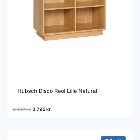
Hübsch Disco Reol Lille Natural
Den
Den
3.499
kr.
2.795
kr.
oprindelige
aktuelle
pris
pris
var:
er:
3.499 kr..
2.795 kr..