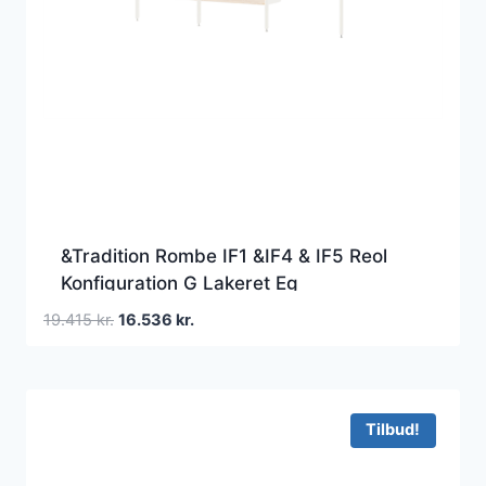
&Tradition Rombe IF1 &IF4 & IF5 Reol
Konfiguration G Lakeret Eg
Den
Den
19.415
kr.
16.536
kr.
oprindelige
aktuelle
pris
pris
var:
er:
19.415 kr..
16.536 kr..
Tilbud!