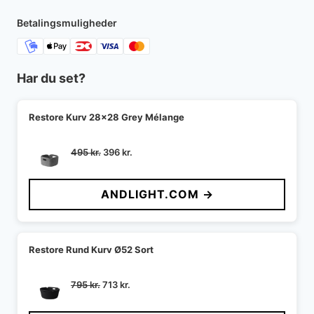
Betalingsmuligheder
Har du set?
Restore Kurv 28x28 Grey Mélange
Den
Den
495
kr.
396
kr.
oprindelige
aktuelle
pris
pris
ANDLIGHT.COM →
var:
er:
495 kr..
396 kr..
Restore Rund Kurv Ø52 Sort
Den
Den
795
kr.
713
kr.
oprindelige
aktuelle
pris
pris