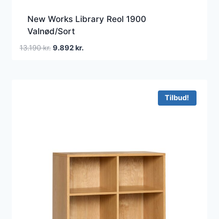
New Works Library Reol 1900
Valnød/Sort
Den
Den
13.190
kr.
9.892
kr.
oprindelige
aktuelle
pris
pris
var:
er:
13.190 kr..
9.892 kr..
Tilbud!