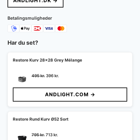
ANDLIGHT.DK →
Betalingsmuligheder
Har du set?
Restore Kurv 28x28 Grey Mélange
Den
Den
495
kr.
396
kr.
oprindelige
aktuelle
pris
pris
ANDLIGHT.COM →
var:
er:
495 kr..
396 kr..
Restore Rund Kurv Ø52 Sort
Den
Den
795
kr.
713
kr.