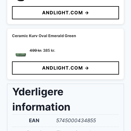
oprindelige
aktuelle
pris
pris
ANDLIGHT.COM →
var:
er:
795 kr..
713 kr..
Ceramic Kurv Oval Emerald Green
Den
Den
499
kr.
385
kr.
oprindelige
aktuelle
pris
pris
ANDLIGHT.COM →
var:
er:
499 kr..
385 kr..
Yderligere
information
EAN
5745000434855