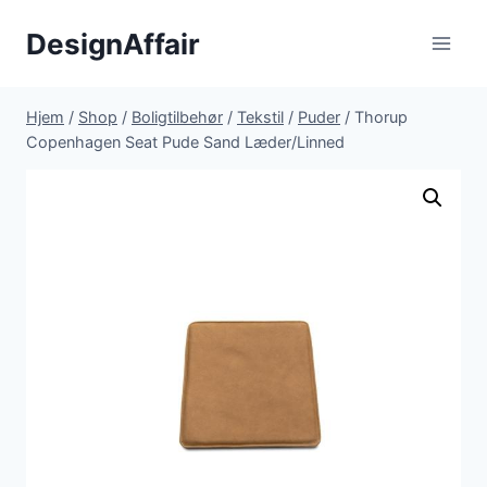
Fortsæt
DesignAffair
til
indhold
Hjem
/
Shop
/
Boligtilbehør
/
Tekstil
/
Puder
/
Thorup
Copenhagen Seat Pude Sand Læder/Linned