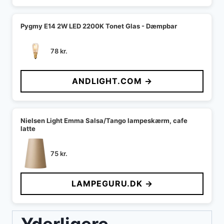
Pygmy E14 2W LED 2200K Tonet Glas - Dæmpbar
78
kr.
ANDLIGHT.COM →
Nielsen Light Emma Salsa/Tango lampeskærm, cafe
latte
75
kr.
LAMPEGURU.DK →