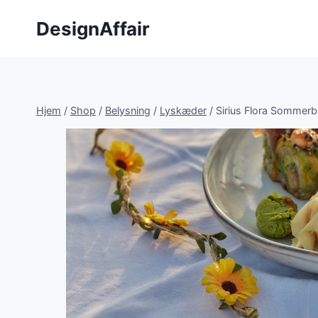
Fortsæt
DesignAffair
til
indhold
Hjem
/
Shop
/
Belysning
/
Lyskæder
/
Sirius Flora Sommerb