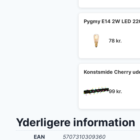
Pygmy E14 2W LED 22
78
kr.
Konstsmide Cherry ude
99
kr.
Yderligere information
EAN
5707310309360