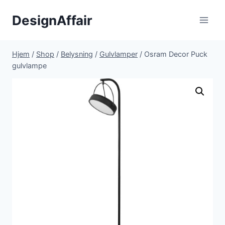
Fortsæt
DesignAffair
til
indhold
Hjem
/
Shop
/
Belysning
/
Gulvlamper
/
Osram Decor Puck
gulvlampe