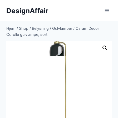
Fortsæt
DesignAffair
til
indhold
Hjem
/
Shop
/
Belysning
/
Gulvlamper
/
Osram Decor
Corolle gulvlampe, sort