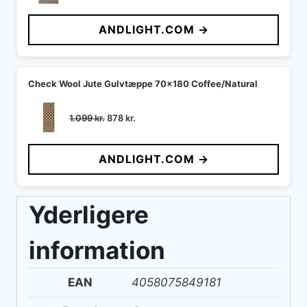
oprindelige
aktuelle
pris
pris
ANDLIGHT.COM →
var:
er:
1.749 kr..
1.307 kr..
Check Wool Jute Gulvtæppe 70x180 Coffee/Natural
Den
Den
1.099
kr.
878
kr.
oprindelige
aktuelle
pris
pris
ANDLIGHT.COM →
var:
er:
1.099 kr..
878 kr..
Yderligere
information
EAN
4058075849181