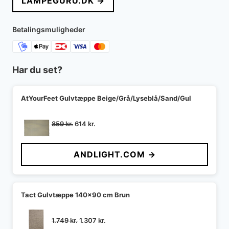
LAMPEGURU.DK →
Betalingsmuligheder
Har du set?
AtYourFeet Gulvtæppe Beige/Grå/Lyseblå/Sand/Gul
Den
Den
859
kr.
614
kr.
oprindelige
aktuelle
pris
pris
ANDLIGHT.COM →
var:
er:
859 kr..
614 kr..
Tact Gulvtæppe 140x90 cm Brun
Den
Den
1.749
kr.
1.307
kr.