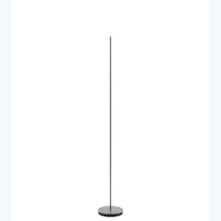
595 kr..
539 kr..