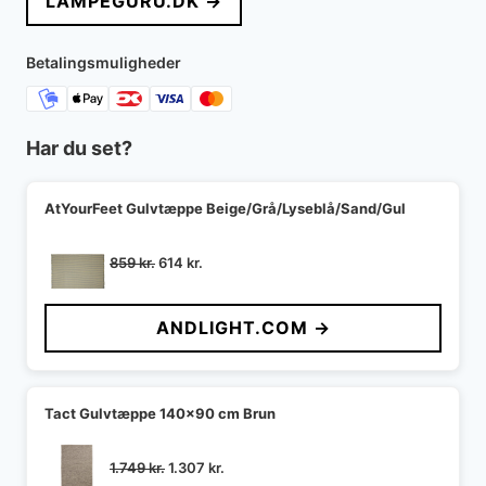
LAMPEGURU.DK →
Betalingsmuligheder
Har du set?
AtYourFeet Gulvtæppe Beige/Grå/Lyseblå/Sand/Gul
Den
Den
859
kr.
614
kr.
oprindelige
aktuelle
pris
pris
ANDLIGHT.COM →
var:
er:
859 kr..
614 kr..
Tact Gulvtæppe 140x90 cm Brun
Den
Den
1.749
kr.
1.307
kr.