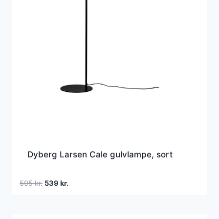
Dyberg Larsen Cale gulvlampe, sort
Den
Den
595
kr.
539
kr.
oprindelige
aktuelle
pris
pris
var:
er: