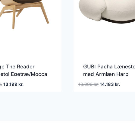
e The Reader
GUBI Pacha Lænesto
stol Egetræ/Mocca
med Armlæn Harp
24/Sort
Den
Den
Den
Den
r.
13.199
kr.
19.999
kr.
14.183
kr.
oprindelige
aktuelle
oprindelige
aktuelle
pris
pris
pris
pris
var:
er:
var:
er:
16.499 kr..
13.199 kr..
19.999 kr..
14.183 k