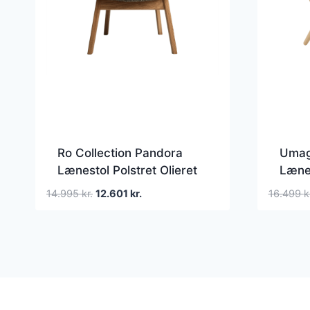
Ro Collection Pandora
Umag
Lænestol Polstret Olieret
Læne
Eg/Sheepskin Sahara
Den
Den
14.995
kr.
12.601
kr.
16.499
k
oprindelige
aktuelle
pris
pris
var:
er:
14.995 kr..
12.601 kr..