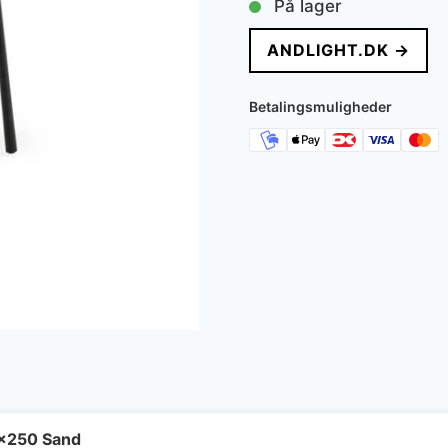
På lager
pris
pr
ANDLIGHT.DK →
var:
er
5.199 kr..
4.
Betalingsmuligheder
x250 Sand