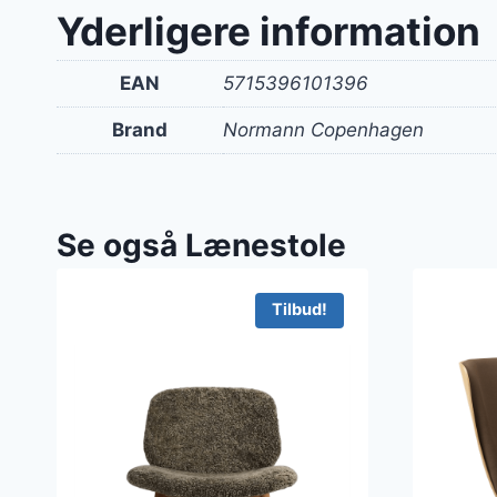
var:
Yderligere information
319 kr
EAN
5715396101396
Brand
Normann Copenhagen
Se også Lænestole
Tilbud!