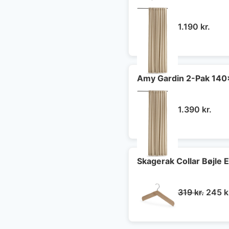
1.190
kr.
Amy Gardin 2-Pak 14
1.390
kr.
Skagerak Collar Bøjle 
Den
319
kr.
245
k
oprin
pris