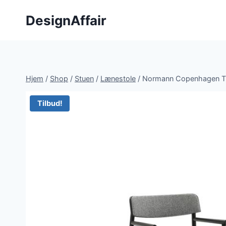
Fortsæt
DesignAffair
til
indhold
Hjem
/
Shop
/
Stuen
/
Lænestole
/
Normann Copenhagen Tim
Tilbud!