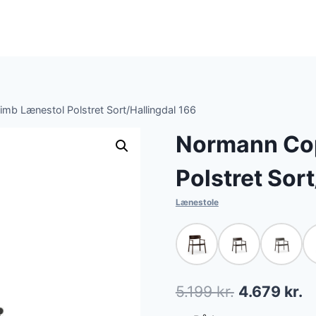
b Lænestol Polstret Sort/Hallingdal 166
Normann Co
Polstret Sor
Lænestole
Den
D
5.199
kr.
4.679
kr.
oprindelige
ak