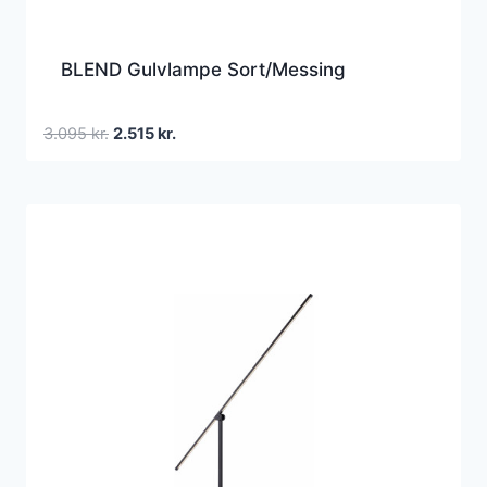
BLEND Gulvlampe Sort/Messing
Den
Den
3.095
kr.
2.515
kr.
oprindelige
aktuelle
pris
pris
var:
er:
3.095 kr..
2.515 kr..