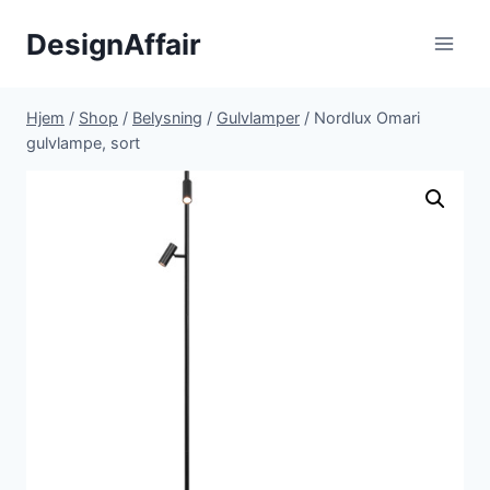
Fortsæt
DesignAffair
til
indhold
Hjem
/
Shop
/
Belysning
/
Gulvlamper
/
Nordlux Omari
gulvlampe, sort