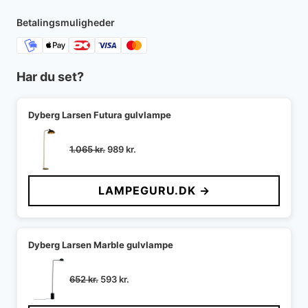
Betalingsmuligheder
Har du set?
Dyberg Larsen Futura gulvlampe
Den
Den
1.065
kr.
989
kr.
oprindelige
aktuelle
pris
pris
LAMPEGURU.DK →
var:
er:
1.065 kr..
989 kr..
Dyberg Larsen Marble gulvlampe
Den
Den
652
kr.
593
kr.
oprindelige
aktuelle
pris
pris