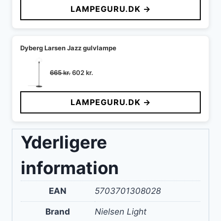
LAMPEGURU.DK →
var:
er:
652 kr..
593 kr..
Dyberg Larsen Jazz gulvlampe
Den
Den
665
kr.
602
kr.
oprindelige
aktuelle
pris
pris
LAMPEGURU.DK →
var:
er:
665 kr..
602 kr..
Yderligere
information
EAN
5703701308028
Brand
Nielsen Light