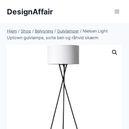
Fortsæt
DesignAffair
til
indhold
Hjem
/
Shop
/
Belysning
/
Gulvlamper
/
Nielsen Light
Uptown gulvlampe, sorte ben og råhvid skærm