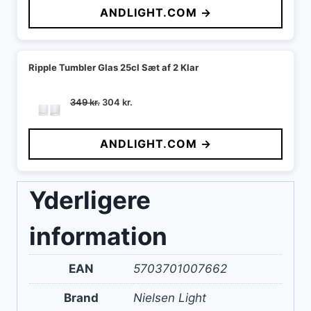
ANDLIGHT.COM →
var:
er:
142 kr..
127 kr..
Ripple Tumbler Glas 25cl Sæt af 2 Klar
Den
Den
349
kr.
304
kr.
oprindelige
aktuelle
pris
pris
ANDLIGHT.COM →
var:
er:
349 kr..
304 kr..
Yderligere
information
EAN
5703701007662
Brand
Nielsen Light