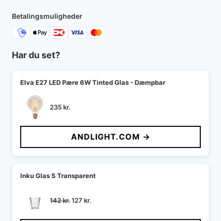
Betalingsmuligheder
Har du set?
Elva E27 LED Pære 6W Tinted Glas - Dæmpbar
235
kr.
ANDLIGHT.COM →
Inku Glas S Transparent
Den
Den
142
kr.
127
kr.
oprindelige
aktuelle
pris
pris