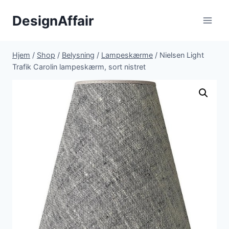
Fortsæt
DesignAffair
til
indhold
Hjem
/
Shop
/
Belysning
/
Lampeskærme
/
Nielsen Light
Trafik Carolin lampeskærm, sort nistret