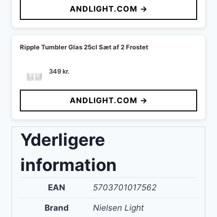
ANDLIGHT.COM →
var:
er:
142 kr..
127 kr..
Ripple Tumbler Glas 25cl Sæt af 2 Frostet
349
kr.
ANDLIGHT.COM →
Yderligere
information
EAN
5703701017562
Brand
Nielsen Light