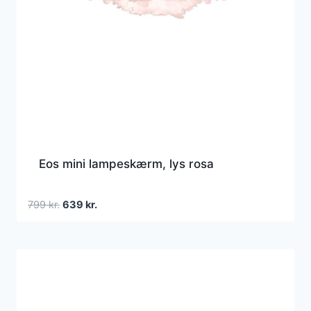
Eos mini lampeskærm, lys rosa
Den
Den
799
kr.
639
kr.
oprindelige
aktuelle
pris
pris
var:
er:
799 kr..
639 kr..