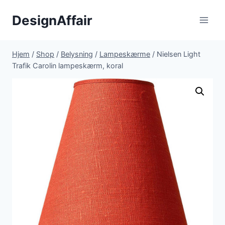
Fortsæt
DesignAffair
til
indhold
Hjem
/
Shop
/
Belysning
/
Lampeskærme
/
Nielsen Light
Trafik Carolin lampeskærm, koral