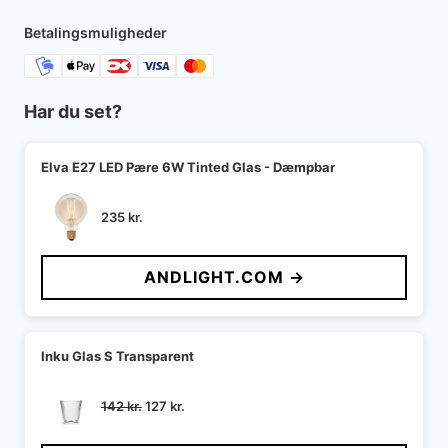
Betalingsmuligheder
Har du set?
Elva E27 LED Pære 6W Tinted Glas - Dæmpbar
235
kr.
ANDLIGHT.COM →
Inku Glas S Transparent
Den
Den
142
kr.
127
kr.
oprindelige
aktuelle
pris
pris