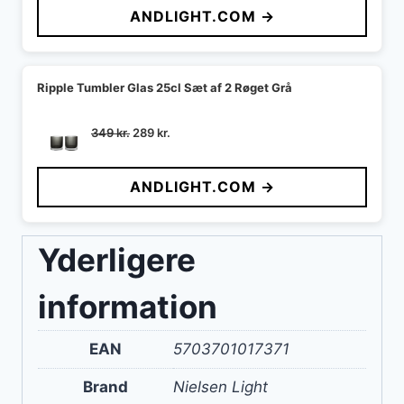
ANDLIGHT.COM →
var:
er:
142 kr..
127 kr..
Ripple Tumbler Glas 25cl Sæt af 2 Røget Grå
Den
Den
349
kr.
289
kr.
oprindelige
aktuelle
pris
pris
ANDLIGHT.COM →
var:
er:
349 kr..
289 kr..
Yderligere
information
EAN
5703701017371
Brand
Nielsen Light