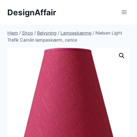
Fortsæt
DesignAffair
til
indhold
Hjem
/
Shop
/
Belysning
/
Lampeskærme
/
Nielsen Light
Trafik Carolin lampeskærm, cerice