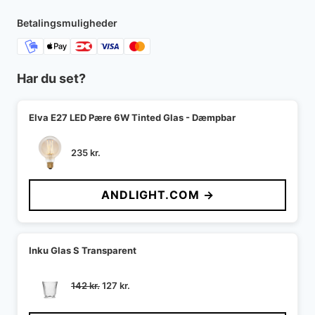
Betalingsmuligheder
Har du set?
Elva E27 LED Pære 6W Tinted Glas - Dæmpbar
235
kr.
ANDLIGHT.COM →
Inku Glas S Transparent
Den
Den
142
kr.
127
kr.
oprindelige
aktuelle
pris
pris