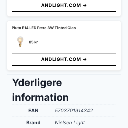
ANDLIGHT.COM →
var:
er:
142 kr..
127 kr..
Pluto E14 LED Pære 3W Tinted Glas
85
kr.
ANDLIGHT.COM →
Yderligere
information
EAN
5703701914342
Brand
Nielsen Light