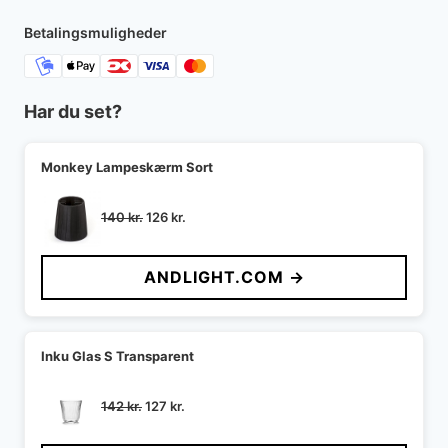
Betalingsmuligheder
Har du set?
Monkey Lampeskærm Sort
Den
Den
140
kr.
126
kr.
oprindelige
aktuelle
pris
pris
ANDLIGHT.COM →
var:
er:
140 kr..
126 kr..
Inku Glas S Transparent
Den
Den
142
kr.
127
kr.
oprindelige
aktuelle
pris
pris