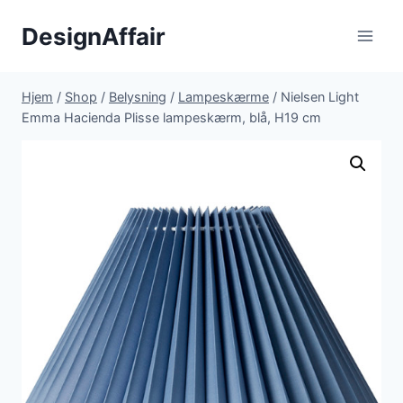
Fortsæt
DesignAffair
til
indhold
Hjem
/
Shop
/
Belysning
/
Lampeskærme
/
Nielsen Light
Emma Hacienda Plisse lampeskærm, blå, H19 cm