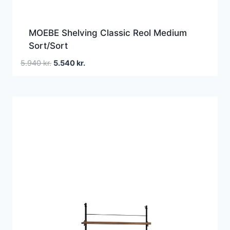
MOEBE Shelving Classic Reol Medium
Sort/Sort
Den
Den
5.940
kr.
5.540
kr.
oprindelige
aktuelle
pris
pris
var:
er:
5.940 kr..
5.540 kr..