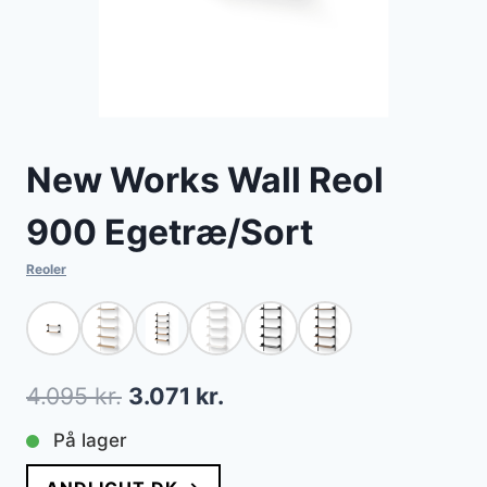
New Works Wall Reol
900 Egetræ/Sort
Reoler
Den
Den
4.095
kr.
3.071
kr.
oprindelige
aktuelle
På lager
pris
pris