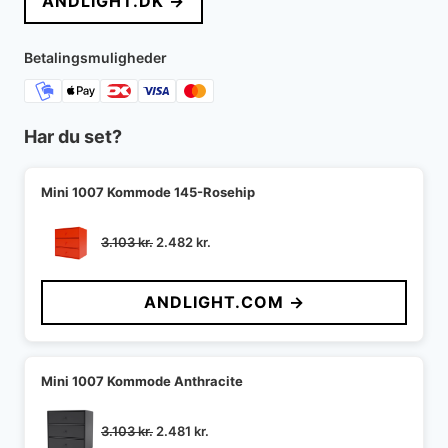
ANDLIGHT.DK →
var:
er:
4.095 kr..
3.071 kr..
Betalingsmuligheder
Har du set?
Mini 1007 Kommode 145-Rosehip
Den
Den
3.103
kr.
2.482
kr.
oprindelige
aktuelle
pris
pris
ANDLIGHT.COM →
var:
er:
3.103 kr..
2.482 kr..
Mini 1007 Kommode Anthracite
Den
Den
3.103
kr.
2.481
kr.