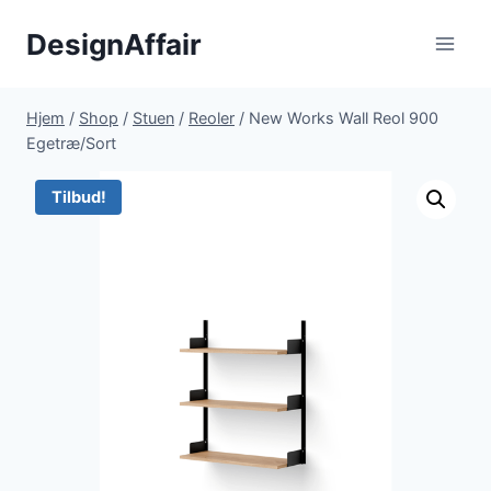
Fortsæt
DesignAffair
til
indhold
Hjem
/
Shop
/
Stuen
/
Reoler
/
New Works Wall Reol 900
Egetræ/Sort
Tilbud!