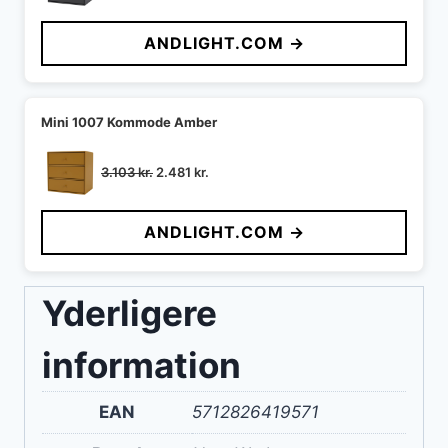
oprindelige
aktuelle
pris
pris
ANDLIGHT.COM →
var:
er:
3.103 kr..
2.481 kr..
Mini 1007 Kommode Amber
Den
Den
3.103
kr.
2.481
kr.
oprindelige
aktuelle
pris
pris
ANDLIGHT.COM →
var:
er:
3.103 kr..
2.481 kr..
Yderligere
information
EAN
5712826419571